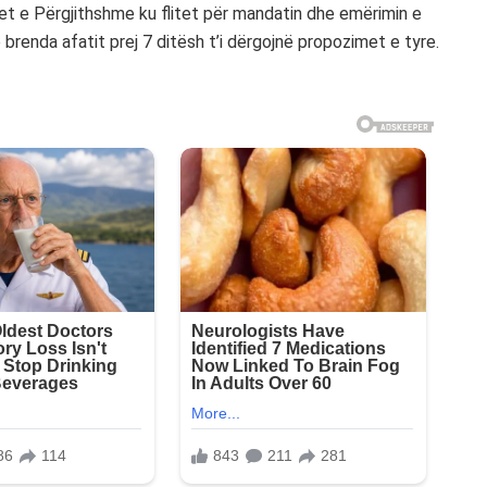
hjet e Përgjithshme ku flitet për mandatin dhe emërimin e
brenda afatit prej 7 ditësh t’i dërgojnë propozimet e tyre.