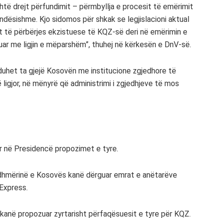
shtë drejt përfundimit – përmbyllja e procesit të emërimit
dësishme. Kjo sidomos për shkak se legjislacioni aktual
 të përbërjes ekzistuese të KQZ-së deri në emërimin e
luar me ligjin e mëparshëm”, thuhej në kërkesën e DnV-së.
uhet ta gjejë Kosovën me institucione zgjedhore të
ligjor, në mënyrë që administrimi i zgjedhjeve të mos
uar në Presidencë propozimet e tyre.
dhmërinë e Kosovës kanë dërguar emrat e anëtarëve
 Express.
anë propozuar zyrtarisht përfaqësuesit e tyre për KQZ.