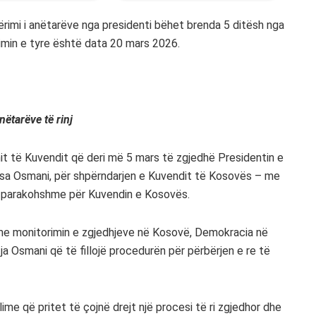
emërimi i anëtarëve nga presidenti bëhet brenda 5 ditësh nga
rimin e tyre është data 20 mars 2026.
nëtarëve të rinj
imit të Kuvendit që deri më 5 mars të zgjedhë Presidentin e
osa Osmani, për shpërndarjen e Kuvendit të Kosovës – me
të parakohshme për Kuvendin e Kosovës.
n me monitorimin e zgjedhjeve në Kosovë, Demokracia në
a Osmani që të fillojë procedurën për përbërjen e re të
me që pritet të çojnë drejt një procesi të ri zgjedhor dhe