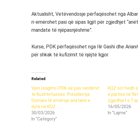
Aktualisht, Vetëvendosje përfaqësohet nga Alban K
ri-emërohet pasi që sipas ligjit për zgjedhjet “
mandate të njëpasnjëshme”.
Kurse, PDK përfaqësohet nga Ilir Gashi dhe Arianit
për shkak të kufizimit të njëjtë ligjor.
Related
Vjen reagimi i PDK-së pas vendimit
KQZ sot hedh sh
të Kushtetueses: Presidentja
e partive në fl
Osmani të emërojë anëtarin e
zgjedhjet e 7 q
dytë në KQZ
16/05/2026
30/03/2026
In "Lajme"
In "Category"