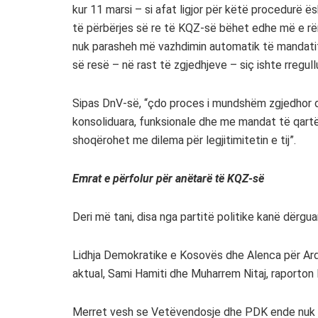
kur 11 marsi – si afat ligjor për këtë procedurë ë
të përbërjes së re të KQZ-së bëhet edhe më e rën
nuk parasheh më vazhdimin automatik të mandatit
së resë – në rast të zgjedhjeve – siç ishte rregul
Sipas DnV-së, “çdo proces i mundshëm zgjedhor d
konsoliduara, funksionale dhe me mandat të qartë 
shoqërohet me dilema për legjitimitetin e tij”.
Emrat e përfolur për anëtarë të KQZ-së
Deri më tani, disa nga partitë politike kanë dërg
Lidhja Demokratike e Kosovës dhe Alenca për Ar
aktual, Sami Hamiti dhe Muharrem Nitaj, raporton
Merret vesh se Vetëvendosje dhe PDK ende nuk k