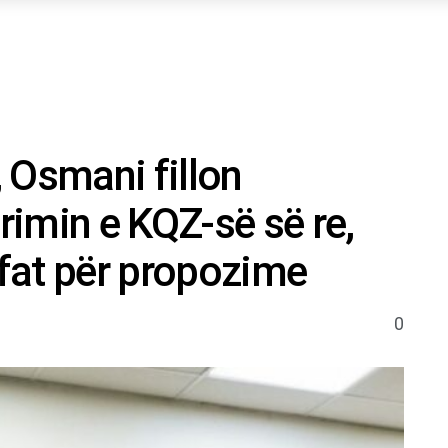
, Osmani fillon
imin e KQZ-së së re,
afat për propozime
0