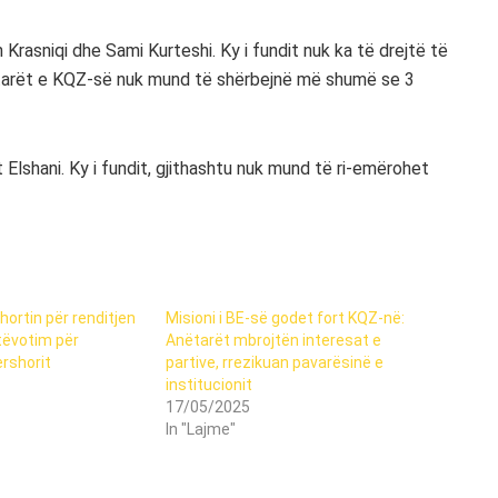
rasniqi dhe Sami Kurteshi. Ky i fundit nuk ka të drejtë të
anëtarët e KQZ-së nuk mund të shërbejnë më shumë se 3
 Elshani. Ky i fundit, gjithashtu nuk mund të ri-emërohet
ortin për renditjen
Misioni i BE-së godet fort KQZ-në:
etëvotim për
Anëtarët mbrojtën interesat e
ershorit
partive, rrezikuan pavarësinë e
institucionit
17/05/2025
In "Lajme"