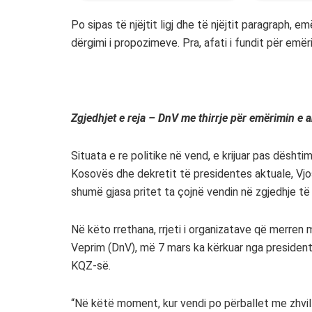
Po sipas të njëjtit ligj dhe të njëjtit paragraph, 
dërgimi i propozimeve. Pra, afati i fundit për emë
Zgjedhjet e reja – DnV me thirrje për emërimin e a
Situata e re politike në vend, e krijuar pas dësht
Kosovës dhe dekretit të presidentes aktuale, Vj
shumë gjasa pritet ta çojnë vendin në zgjedhje 
Në këto rrethana, rrjeti i organizatave që merre
Veprim (DnV), më 7 mars ka kërkuar nga presidentj
KQZ-së.
“Në këtë moment, kur vendi po përballet me zhvilli