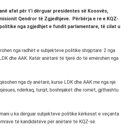
kanë afat për t’i dërguar presidentes së Kosovës,
isionit Qendror të Zgjedhjeve. Përbërja e re e KQZ-
politike nga zgjedhjet e fundit parlamentare, të cilat u
rohen nga radhët e subjekteve politike shqiptare: 2 nga
LDK dhe AAK. Katër anëtarë të tjerë do të emërohen nga
qësohen nga dy anëtarë, kurse LDK dhe AAK me nga një
qësues, ndërkaq, turqit, boshnjakët dhe romët, gjithashtu
mani u ka dërguar subjekteve politike kërkesat e veçanta
 emrave të kandidatëve për anëtarë të KQZ-së.