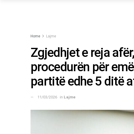
Home
Lajme
Zgjedhjet e reja afër
procedurën për emër
partitë edhe 5 ditë 
11/03/2026
in
Lajme