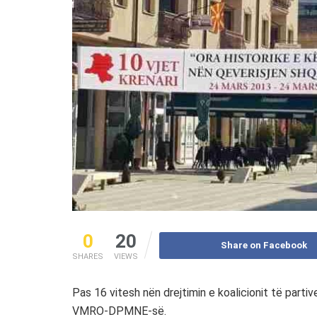
0
20
Share on Facebook
SHARES
VIEWS
Pas 16 vitesh nën drejtimin e koalicionit të part
VMRO-DPMNE-së.