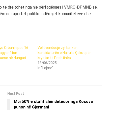
do të drejtohet nga një përfaqësues i VMRO-DPMNE-së,
shëm në raportet politike ndërmjet komuniteteve dhe
s Orbanin pas 16
Vetëvendosje zyrtarizon
agyar fiton
kandidaturën e Hajrulla Çekut për
uese në Hungari
kryetar të Prishtinës
18/06/2025
In "Lajme"
Next Post
Mbi 50% e stafit shëndetësor nga Kosova
punon në Gjermani