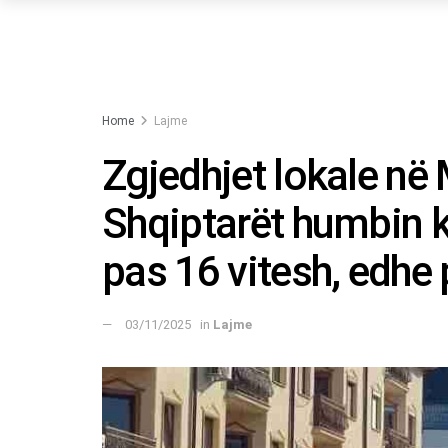
Home
Lajme
Zgjedhjet lokale në
Shqiptarët humbin 
pas 16 vitesh, edhe
03/11/2025
in
Lajme