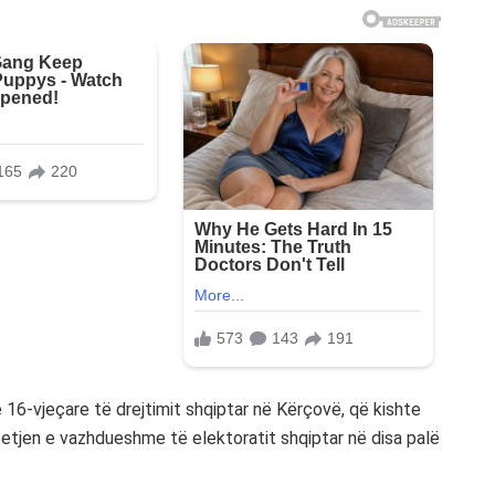
e 16-vjeçare të drejtimit shqiptar në Kërçovë, që kishte
etjen e vazhdueshme të elektoratit shqiptar në disa palë