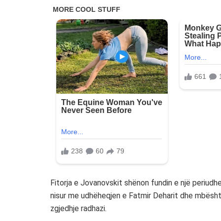
Fitorja e Jovanovskit shënon fundin e një periudh
nisur me udhëheqjen e Fatmir Deharit dhe mbësht
zgjedhje radhazi.