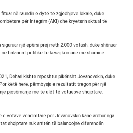
 fituar në raundin e dytë të zgjedhjeve lokale, duke
ombëtare për Integrim (AKI) dhe kryetarin aktual të
 siguruar një epërsi prej rreth 2.000 votash, duke shënuar
rik në balancat politike të kësaj komune me shumicë
021, Dehari kishte mposhtur pikërisht Jovanovskin, duke
Por këtë herë, përmbysja e rezultatit tregon për një
jë pjesëmarrje më të ulët të votuesve shqiptarë,
e e votave vendimtare për Jovanovskin kanë ardhur nga
 shqiptare nuk arritën të balancojnë diferencën.