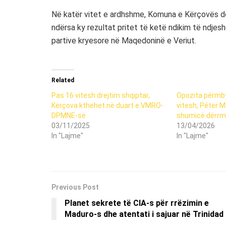
Në katër vitet e ardhshme, Komuna e Kërçovës 
ndërsa ky rezultat pritet të ketë ndikim të ndje
partive kryesore në Maqedoninë e Veriut.
Related
Pas 16 vitesh drejtim shqiptar,
Opozita përmby
Kërçova kthehet në duart e VMRO-
vitesh, Péter M
DPMNE-së
shumicë dërrm
03/11/2025
13/04/2026
In "Lajme"
In "Lajme"
Previous Post
Planet sekrete të CIA-s për rrëzimin e
Maduro-s dhe atentati i sajuar në Trinidad