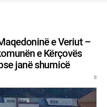
 Maqedoninë e Veriut –
komunën e Kërçovës
 pse janë shumicë
0