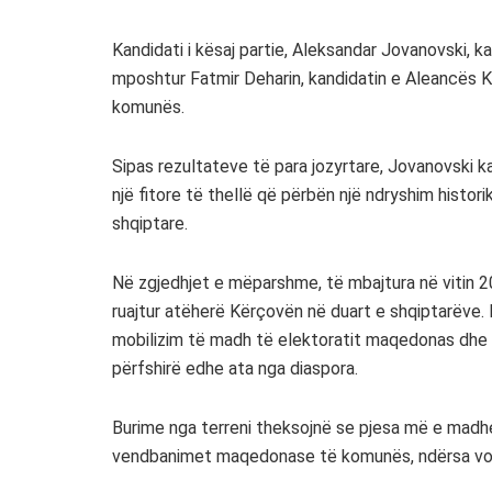
Kandidati i kësaj partie, Aleksandar Jovanovski, ka
mposhtur Fatmir Deharin, kandidatin e Aleancës K
komunës.
Sipas rezultateve të para jozyrtare, Jovanovski ka
një fitore të thellë që përbën një ndryshim histo
shqiptare.
Në zgjedhjet e mëparshme, të mbajtura në vitin 2
ruajtur atëherë Kërçovën në duart e shqiptarëve. 
mobilizim të madh të elektoratit maqedonas dhe n
përfshirë edhe ata nga diaspora.
Burime nga terreni theksojnë se pjesa më e madh
vendbanimet maqedonase të komunës, ndërsa votat