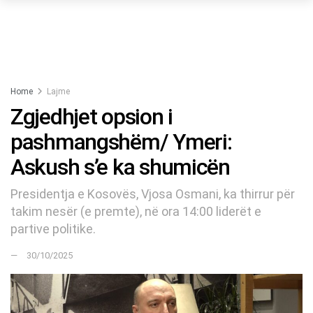
Home
Lajme
Zgjedhjet opsion i
pashmangshëm/ Ymeri:
Askush s’e ka shumicën
Presidentja e Kosovës, Vjosa Osmani, ka thirrur për
takim nesër (e premte), në ora 14:00 liderët e
partive politike.
30/10/2025