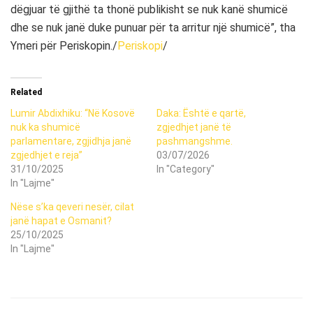
dëgjuar të gjithë ta thonë publikisht se nuk kanë shumicë
dhe se nuk janë duke punuar për ta arritur një shumicë”, tha
Ymeri për Periskopin./
Periskopi
/
Related
Lumir Abdixhiku: “Në Kosovë
Daka: Është e qartë,
nuk ka shumicë
zgjedhjet janë të
parlamentare, zgjidhja janë
pashmangshme.
zgjedhjet e reja”
03/07/2026
31/10/2025
In "Category"
In "Lajme"
Nëse s’ka qeveri nesër, cilat
janë hapat e Osmanit?
25/10/2025
In "Lajme"