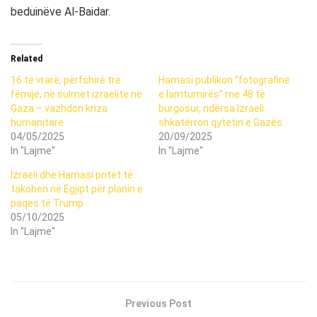
beduinëve Al-Baidar.
Related
16 të vrarë, përfshirë tre
Hamasi publikon “fotografinë
fëmijë, në sulmet izraelite në
e lamtumirës” me 48 të
Gaza – vazhdon kriza
burgosur, ndërsa Izraeli
humanitare
shkatërron qytetin e Gazës
04/05/2025
20/09/2025
In "Lajme"
In "Lajme"
Izraeli dhe Hamasi pritet të
takohen në Egjipt për planin e
paqes të Trump
05/10/2025
In "Lajme"
Previous Post