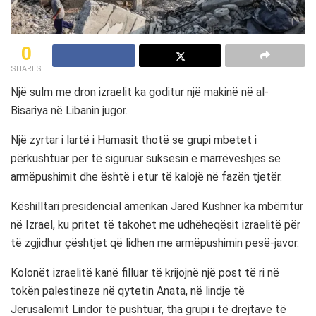
0
SHARES
Një sulm me dron izraelit ka goditur një makinë në al-
Bisariya në Libanin jugor.
Një zyrtar i lartë i Hamasit thotë se grupi mbetet i
përkushtuar për të siguruar suksesin e marrëveshjes së
armëpushimit dhe është i etur të kalojë në fazën tjetër.
Këshilltari presidencial amerikan Jared Kushner ka mbërritur
në Izrael, ku pritet të takohet me udhëheqësit izraelitë për
të zgjidhur çështjet që lidhen me armëpushimin pesë-javor.
Kolonët izraelitë kanë filluar të krijojnë një post të ri në
tokën palestineze në qytetin Anata, në lindje të
Jerusalemit Lindor të pushtuar, tha grupi i të drejtave të