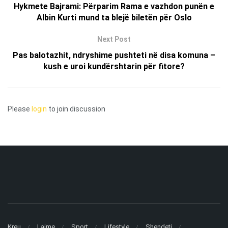
Hykmete Bajrami: Përparim Rama e vazhdon punën e
Albin Kurti mund ta blejë biletën për Oslo
Next Post
Pas balotazhit, ndryshime pushteti në disa komuna –
kush e uroi kundërshtarin për fitore?
Please
login
to join discussion
Kreu
Lajme
Sport
Lifestyle
Shendeti