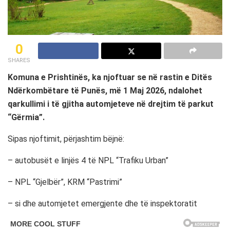
0
SHARES
Komuna e Prishtinës, ka njoftuar se në rastin e Ditës
Ndërkombëtare të Punës, më 1 Maj 2026, ndalohet
qarkullimi i të gjitha automjeteve në drejtim të parkut
“Gërmia”.
Sipas njoftimit, përjashtim bëjnë:
– autobusët e linjës 4 të NPL “Trafiku Urban”
– NPL “Gjelbër”, KRM “Pastrimi”
– si dhe automjetet emergjente dhe të inspektoratit