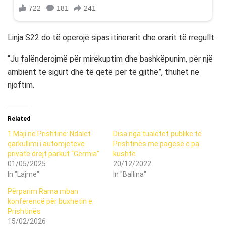
Linja S22 do të operojë sipas itinerarit dhe orarit të rregullt.
“Ju falënderojmë për mirëkuptim dhe bashkëpunim, për një
ambient të sigurt dhe të qetë për të gjithë”, thuhet në
njoftim.
Related
1 Maji në Prishtinë: Ndalet
Disa nga tualetet publike të
qarkullimi i automjeteve
Prishtinës me pagesë e pa
private drejt parkut “Gërmia”
kushte
01/05/2025
20/12/2022
In "Lajme"
In "Ballina"
Përparim Rama mban
konferencë për buxhetin e
Prishtinës
15/02/2026