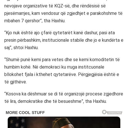
nevojave organizative të KQZ-së, dhe rëndësisë së
pjesëmarrjes, kam vendosur që zgjedhjet e parakohshme të
mbahen 7 qershor”, tha Haxhiu.
“Kjo nuk është ajo çfarë qytetarët kanë dashur, pasi ata
presin përbashkim, institucionale stabile dhe jo e kundërta e
saj”, shtoi Haxhiu.
“Shumë punë kemi para vetes dhe se kemi komoditetin të
humbim kohë. Në demokraci ku rruga institcuonale
bllokohet fjala i kthehet qytetarëve. Përgjegjësia është e
të gjithëve.
“Kosova ka dëshmuar se di të organizojë procese zgjedhore
të lira, demokratike dhe të besueshme”, tha Haxhiu.