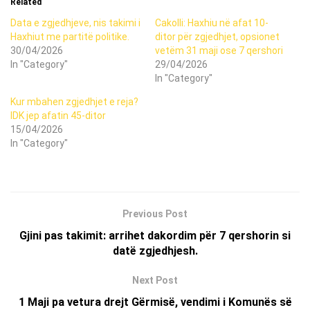
Related
Data e zgjedhjeve, nis takimi i
Cakolli: Haxhiu në afat 10-
Haxhiut me partitë politike.
ditor për zgjedhjet, opsionet
30/04/2026
vetëm 31 maji ose 7 qershori
In "Category"
29/04/2026
In "Category"
Kur mbahen zgjedhjet e reja?
IDK jep afatin 45-ditor
15/04/2026
In "Category"
Previous Post
Gjini pas takimit: arrihet dakordim për 7 qershorin si
datë zgjedhjesh.
Next Post
1 Maji pa vetura drejt Gërmisë, vendimi i Komunës së