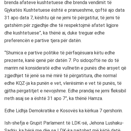
brenda afateve kushtetuese dhe brenda vendimit të
Gjykatës Kushtetuese është e pranueshme, qoftë ajo data
31 apo data 7, kështu që ne jemi të përgatitur, të jemi të
gatshëm për zgjedhje dhe të respektojmë afatet ligjore
dhe kushtetuese”, ka thënë ai, duke treguar edhe
preferencën e partive tjera për datën.
“Shumica e partive politike të përfaqësuara këtu edhe
prezente, kanë qenë për datën 7. Po sidoqoftë ne do të
marrim në konsideratë edhe vullnetin e punës dhe arsyet që
zgjedhjet të jenë sa më mirë të përgatitura, dhe normal
edhe KQZ-ja ka punën e vet, vlerësimin e vet të punës, të
gjitha përgatitjet e nevojshme. Edhe prandaj ne jemi fleksibil
rreth asaj se a është 31 apo 7”, ka thënë Hamza.
Edhe Lidhja Demokratike e Kosovës ka kërkua 7 qershorin.
Ish-shefja e Grupit Parlament të LDK-së, Jehona Lushaku-
Sadriu, ka bërë me dije se LDK-ka pajtohet më këtë datë.