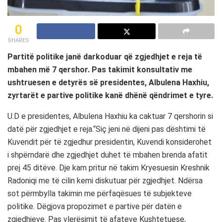
0
SHARES
Partitë politike janë darkoduar që zgjedhjet e reja të
mbahen më 7 qershor. Pas takimit konsultativ me
ushtruesen e detyrës së presidentes, Albulena Haxhiu,
zyrtarët e partive politike kanë dhënë qëndrimet e tyre.
U.D e presidentes, Albulena Haxhiu ka caktuar 7 qershorin si
datë për zgjedhjet e reja.“Siç jeni në dijeni pas dështimi të
Kuvendit për të zgjedhur presidentin, Kuvendi konsiderohet
i shpërndarë dhe zgjedhjet duhet të mbahen brenda afatit
prej 45 ditëve. Dje kam pritur në takim Kryesuesin Kreshnik
Radoniqi me të cilin kemi diskutuar për zgjedhjet. Ndërsa
sot përmbylla takimin me përfaqësues të subjekteve
politike. Dëgjova propozimet e partive për datën e
zgjedhjeve. Pas vlerësimit të afateve Kushtetuese,