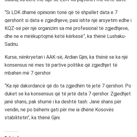
“Si LDK dhamë opinionin tonë që të shpallet data e 7
qershorit si data e zgjedhjeve, pasi ishte një arsyetim edhe i
KQZ-së për një organizim sa më profesional të zgjedhjeve,
dhe ne e mirëkuptojmë këtë kërkesë”, ka thënë Lushaku-
Sadriu.
Kurse, nënkryetari i AAK-së, Ardian Gjini, ka thënë se ka një
konsensus në mes të partive politike që zgjedhjet të
mbahen më 7 qershor.
“Ka një dakordancë që do ta zgjedhim të jetë 7 qershori. Po
duket se ka konsensus që të jetë data 7 qershor. Zgjedhjet
janë shans, pak shumë i ka deshtë tash. Janë shans për
vendin, ne po bëhemi gati për me ia dhënë Kosovës
stabilitetin”, ka thënë Gjini.