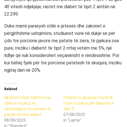
40 vitesh ndjekjeje, rastet me diabet të tipit 2 arritën në
22.299.
Duke marrë parasysh stilin e jetesës dhe zakonet e
përgjithshme ushqimore, studiuesit vunë në dukje se për
çdo tre porcione javore me patate të ziera, të pjekura ose
pure, rreziku i diabetit të tipit 2 rritej vetëm me 5%, një
lidhje që nuk konsiderohet veçanërisht e rëndësishme. Por
kur bëhej fjalë për tre porcione patatesh të skuqura, rreziku
ngjitej deri në 20%.
Related
Aktiviteti fizik ndihmon në
Patatet e skuqura mund të
uljen e rrezikut të
rrisin rrezikun për diabetin e
sëmundjeve të zemrës te
tipit 2
pacientët me diabet
07/08/2025
08/08/2025
In "Lajme"
In "Shëndeti"