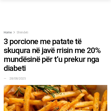
Home
Shëndeti
3 porcione me patate të
skuqura në javë rrisin me 20%
mundësinë për t’u prekur nga
diabeti
28/08/2025