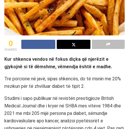
0
SHARES
Kur shkenca vendos në fokus diçka që njerëzit e
gjykojnë si të dëmshme, vëmendja është e madhe.
Tre porcione në javë, sipas shkencës, do të rrisnin me 20%
rrezikun për të zhvilluar diabet të tipit 2.
Studimi i sapo publikuar në revistën prestigjioze British
Medical Journal dhe i kryer në SHBA mes viteve 1984 dhe
2021 me mbi 205 mijë persona pa diabet, sëmundje
kardiovaskulare apo kancer, analizoi pyetësorët e
ushqyerjes që pjesëmarrësit plotësonin çdo 4 vjet. Pas gati