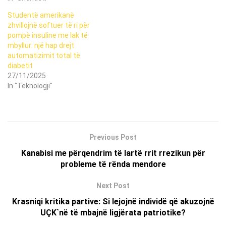
Studentë amerikanë
zhvillojnë softuer të ri për
pompë insuline me lak të
mbyllur: një hap drejt
automatizimit total të
diabetit
27/11/2025
In "Teknologji"
Previous Post
Kanabisi me përqendrim të lartë rrit rrezikun për
probleme të rënda mendore
Next Post
Krasniqi kritika partive: Si lejojnë individë që akuzojnë
UÇK`në të mbajnë ligjërata patriotike?