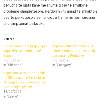
periudha të gjata kanë më shumë gjasa të zhvillojnë
probleme shëndetësore. Përdorimi i tij mund të shkaktojë
ose të përkeqësojë sëmundjet e frymëmarrjes, varësinë
dhe simptomat psikotike.
Related
Del për konsultim projekti për
Kapen në flagrancë me 201
legalizimin e kanabisit në
bimë kanabisi, arrestohen dy
Zvicër
persona në Podujevë.
30/08/2025
06/07/2026
In "Shëndeti"
In "Category"
Kapet sasi e madhe kanabisi
në Shkodër, afro 3 mijë bimë
të asgjësuara – Procedohen
dy punonjës pyjesh
13/07/2025
In "Lajme"