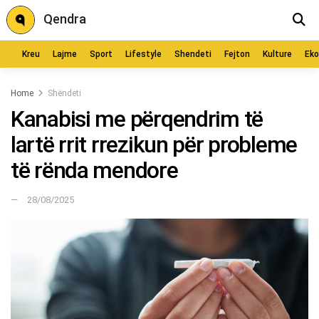
Qendra
Kreu
Lajme
Sport
Lifestyle
Shendeti
Fejton
Kulture
Ek
Home
Shëndeti
Kanabisi me përqendrim të
lartë rrit rrezikun për probleme
të rënda mendore
28/08/2025