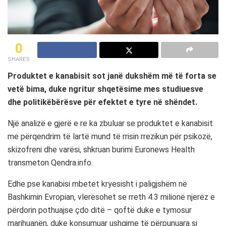
0
SHARES
Produktet e kanabisit sot janë dukshëm më të forta se
vetë bima, duke ngritur shqetësime mes studiuesve
dhe politikëbërësve për efektet e tyre në shëndet.
Një analizë e gjerë e re ka zbuluar se produktet e kanabisit
me përqendrim të lartë mund të rrisin rrezikun për psikozë,
skizofreni dhe varësi, shkruan burimi Euronews Health
transmeton Qendra.info.
Edhe pse kanabisi mbetet kryesisht i paligjshëm në
Bashkimin Evropian, vlerësohet se rreth 4.3 milionë njerëz e
përdorin pothuajse çdo ditë – qoftë duke e tymosur
marihuanën, duke konsumuar ushqime të përpunuara si