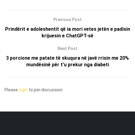
Previous Post
Prindërit e adoleshentit që ia mori vetes jetën e padisin
krijuesin e ChatGPT-së
Next Post
3 porcione me patate të skuqura në javë rrisin me 20%
mundësinë për t’u prekur nga diabeti
Please
login
to join discussion