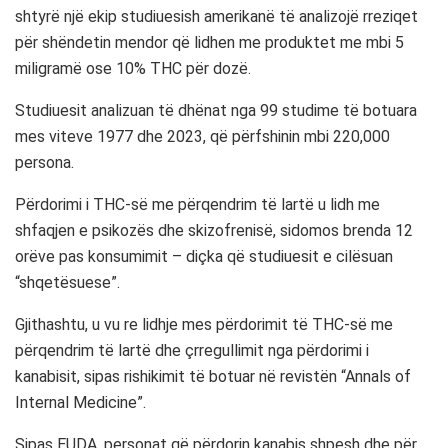
shtyrë një ekip studiuesish amerikanë të analizojë rreziqet
për shëndetin mendor që lidhen me produktet me mbi 5
miligramë ose 10% THC për dozë.
Studiuesit analizuan të dhënat nga 99 studime të botuara
mes viteve 1977 dhe 2023, që përfshinin mbi 220,000
persona.
Përdorimi i THC-së me përqendrim të lartë u lidh me
shfaqjen e psikozës dhe skizofrenisë, sidomos brenda 12
orëve pas konsumimit – diçka që studiuesit e cilësuan
“shqetësuese”.
Gjithashtu, u vu re lidhje mes përdorimit të THC-së me
përqendrim të lartë dhe çrregullimit nga përdorimi i
kanabisit, sipas rishikimit të botuar në revistën “Annals of
Internal Medicine”.
Sipas EUDA, personat që përdorin kanabis shpesh dhe për