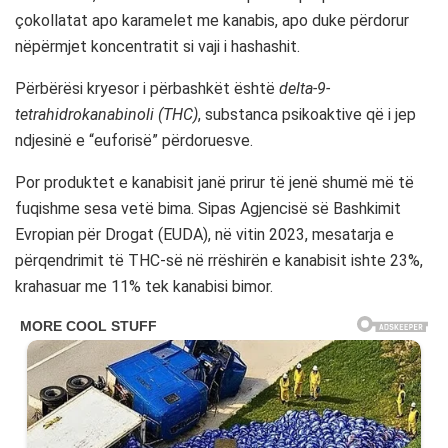
çokollatat apo karamelet me kanabis, apo duke përdorur
nëpërmjet koncentratit si vaji i hashashit.
Përbërësi kryesor i përbashkët është
delta-9-
tetrahidrokanabinoli (THC)
, substanca psikoaktive që i jep
ndjesinë e “euforisë” përdoruesve.
Por produktet e kanabisit janë prirur të jenë shumë më të
fuqishme sesa vetë bima. Sipas Agjencisë së Bashkimit
Evropian për Drogat (EUDA), në vitin 2023, mesatarja e
përqendrimit të THC-së në rrëshirën e kanabisit ishte 23%,
krahasuar me 11% tek kanabisi bimor.