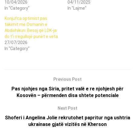
10/04/2026
04/11/2025
In "Category"
In "Lajme"
Konjufca optimist pas
takimit me Osmanin e
Abdixhikun: Besoj që LDK-ja
do t’i rregullojë punët e veta.
27/07/2026
In "Category"
Previous Post
Pas njohjes nga Siria, pritet valë e re njohjesh për
Kosovën – përmenden disa shtete potenciale
Next Post
Shoferi i Angelina Jolie rekrutohet papritur nga ushtria
ukrainase gjatë vizitës në Kherson