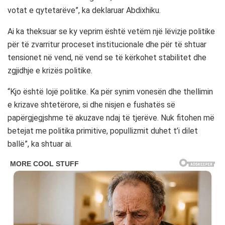
votat e qytetarëve”, ka deklaruar Abdixhiku.
Ai ka theksuar se ky veprim është vetëm një lëvizje politike
për të zvarritur proceset institucionale dhe për të shtuar
tensionet në vend, në vend se të kërkohet stabilitet dhe
zgjidhje e krizës politike.
“Kjo është lojë politike. Ka për synim vonesën dhe thellimin
e krizave shtetërore, si dhe nisjen e fushatës së
papërgjegjshme të akuzave ndaj të tjerëve. Nuk fitohen më
betejat me politika primitive, popullizmit duhet t’i dilet
ballë”, ka shtuar ai.