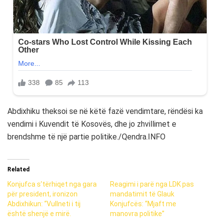
Abdixhiku theksoi se në këtë fazë vendimtare, rëndësi ka
vendimi i Kuvendit të Kosovës, dhe jo zhvillimet e
brendshme të një partie politike./Qendra.INFO
Related
Konjufca s’tërhiqet nga gara
Reagimi i parë nga LDK pas
për president, ironizon
mandatimit të Glauk
Abdixhikun: “Vullneti i tij
Konjufcës: “Mjaft me
është shenjë e mirë.
manovra politike”