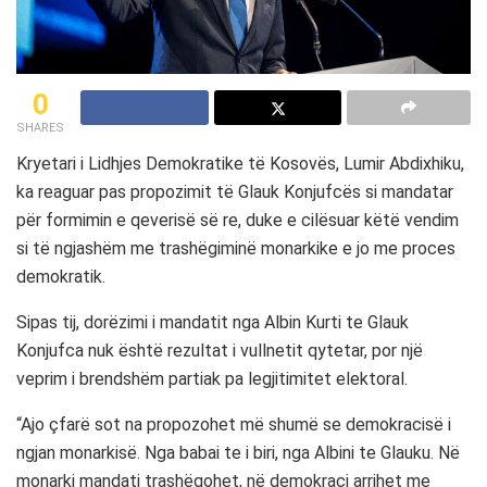
0
SHARES
Kryetari i Lidhjes Demokratike të Kosovës, Lumir Abdixhiku,
ka reaguar pas propozimit të Glauk Konjufcës si mandatar
për formimin e qeverisë së re, duke e cilësuar këtë vendim
si të ngjashëm me trashëgiminë monarkike e jo me proces
demokratik.
Sipas tij, dorëzimi i mandatit nga Albin Kurti te Glauk
Konjufca nuk është rezultat i vullnetit qytetar, por një
veprim i brendshëm partiak pa legjitimitet elektoral.
“Ajo çfarë sot na propozohet më shumë se demokracisë i
ngjan monarkisë. Nga babai te i biri, nga Albini te Glauku. Në
monarki mandati trashëgohet, në demokraci arrihet me