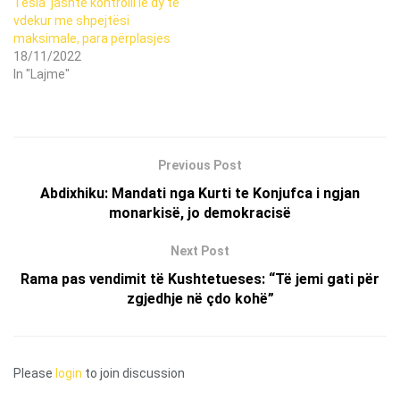
Tesla’ jashtë kontrolli lë dy të
vdekur me shpejtësi
maksimale, para përplasjes
18/11/2022
In "Lajme"
Previous Post
Abdixhiku: Mandati nga Kurti te Konjufca i ngjan
monarkisë, jo demokracisë
Next Post
Rama pas vendimit të Kushtetueses: “Të jemi gati për
zgjedhje në çdo kohë”
Please
login
to join discussion