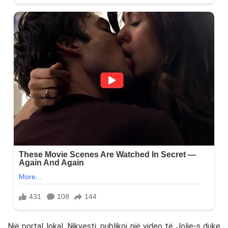
Një portal lokal, Nikvesti, publikoi një video të Jolie-s duke