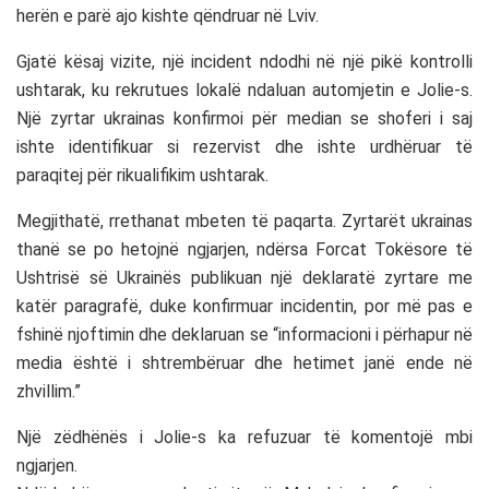
herën e parë ajo kishte qëndruar në Lviv.
Gjatë kësaj vizite, një incident ndodhi në një pikë kontrolli
ushtarak, ku rekrutues lokalë ndaluan automjetin e Jolie-s.
Një zyrtar ukrainas konfirmoi për median se shoferi i saj
ishte identifikuar si rezervist dhe ishte urdhëruar të
paraqitej për rikualifikim ushtarak.
Megjithatë, rrethanat mbeten të paqarta. Zyrtarët ukrainas
thanë se po hetojnë ngjarjen, ndërsa Forcat Tokësore të
Ushtrisë së Ukrainës publikuan një deklaratë zyrtare me
katër paragrafë, duke konfirmuar incidentin, por më pas e
fshinë njoftimin dhe deklaruan se “informacioni i përhapur në
media është i shtrembëruar dhe hetimet janë ende në
zhvillim.”
Një zëdhënës i Jolie-s ka refuzuar të komentojë mbi
ngjarjen.