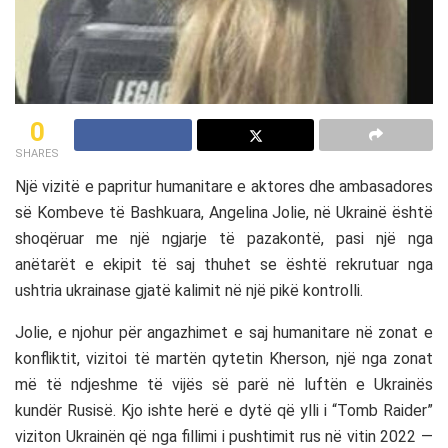
0
SHARES
Një vizitë e papritur humanitare e aktores dhe ambasadores
së Kombeve të Bashkuara, Angelina Jolie, në Ukrainë është
shoqëruar me një ngjarje të pazakontë, pasi një nga
anëtarët e ekipit të saj thuhet se është rekrutuar nga
ushtria ukrainase gjatë kalimit në një pikë kontrolli.
Jolie, e njohur për angazhimet e saj humanitare në zonat e
konfliktit, vizitoi të martën qytetin Kherson, një nga zonat
më të ndjeshme të vijës së parë në luftën e Ukrainës
kundër Rusisë. Kjo ishte herë e dytë që ylli i “Tomb Raider”
viziton Ukrainën që nga fillimi i pushtimit rus në vitin 2022 —