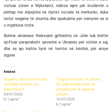
vizituar zonën e Mykolaivit, ndërsa lajmi për incidentin u
përhap me shpejtësi në rrjetet sociale të mërkurën, duke
nxitur reagime të shumta dhe spekulime për mënyrën se si
u organizua vizita.
Burime ukrainase theksojnë gjithashtu se Jolie nuk kishte
njoftuar paraprakisht qeverinë e Ukrainës për vizitën e saj,
dhe se ajo kishte hyrë në territor në këmbë, për arsye
sigurie.
Related
Angelina Jolie viziton kufirin
Tragjedi në Gaza: Të paktën
në Rafah, bisedon me
20 civilë humbin jetën në
palestinezët
përpjekje për të siguruar
04/01/2026
ushqim
In "Lajme"
16/07/2025
In "Lajme"