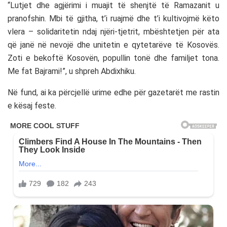
“Lutjet dhe agjërimi i muajit të shenjtë të Ramazanit u
pranofshin. Mbi të gjitha, t’i ruajmë dhe t’i kultivojmë këto
vlera – solidaritetin ndaj njëri-tjetrit, mbështetjen për ata
që janë në nevojë dhe unitetin e qytetarëve të Kosovës.
Zoti e bekoftë Kosovën, popullin tonë dhe familjet tona.
Me fat Bajrami!”, u shpreh Abdixhiku.
Në fund, ai ka përcjellë urime edhe për gazetarët me rastin
e kësaj feste.