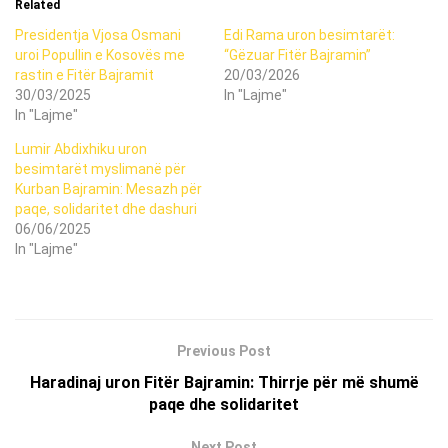
Related
Presidentja Vjosa Osmani
Edi Rama uron besimtarët:
uroi Popullin e Kosovës me
“Gëzuar Fitër Bajramin”
rastin e Fitër Bajramit
20/03/2026
30/03/2025
In "Lajme"
In "Lajme"
Lumir Abdixhiku uron
besimtarët myslimanë për
Kurban Bajramin: Mesazh për
paqe, solidaritet dhe dashuri
06/06/2025
In "Lajme"
Previous Post
Haradinaj uron Fitër Bajramin: Thirrje për më shumë
paqe dhe solidaritet
Next Post