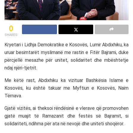
0
SHARES
Kryetari i
Lidhja Demokratike e Kosovës
,
Lumir Abdixhiku
, ka
uruar besimtarët myslimanë me rastin e
Fitër Bajrami
, duke
përcjellë mesazhe për unitet, solidaritet dhe mbështetje
ndaj njëri-tjetrit.
Me këtë rast, Abdixhiku ka vizituar
Bashkësia Islame e
Kosovës
, ku është takuar me Myftiun e Kosovës,
Naim
Tërnava
.
Gjatë vizitës, ai theksoi rëndësinë e vlerave që promovohen
gjatë muajit të Ramazanit dhe festës së Bajramit, si
solidariteti, ndihma për ata në nevojë dhe uniteti shoqëror.