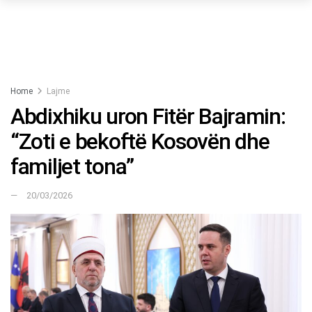
Home
Lajme
Abdixhiku uron Fitër Bajramin:
“Zoti e bekoftë Kosovën dhe
familjet tona”
20/03/2026