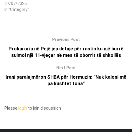
27/07/2026
In "Category"
Previous Post
Prokuroria në Pejë jep detaje për rastin ku një burrë
sulmoi një 11-vjeçar në mes të oborrit të shkollës
Next Post
Irani paralajmëron SHBA për Hormuzin: “Nuk kaloni më
pa kushtet tona”
Please
login
to join discussion