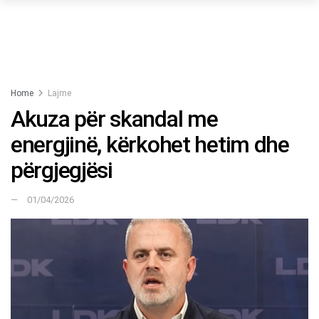
Home
Lajme
Akuza për skandal me
energjinë, kërkohet hetim dhe
përgjegjësi
01/04/2026