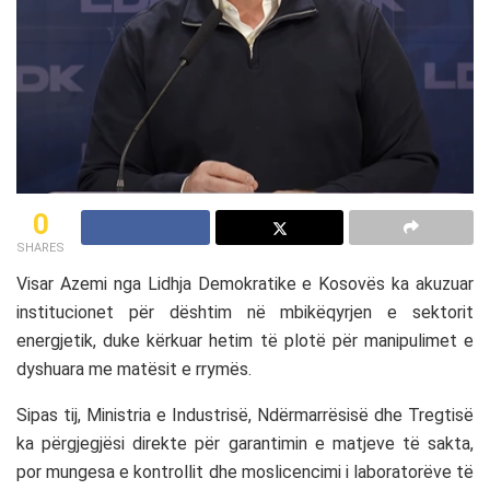
0
SHARES
Visar Azemi
nga
Lidhja Demokratike e Kosovës
ka akuzuar
institucionet për dështim në mbikëqyrjen e sektorit
energjetik, duke kërkuar hetim të plotë për manipulimet e
dyshuara me matësit e rrymës.
Sipas tij,
Ministria e Industrisë, Ndërmarrësisë dhe Tregtisë
ka përgjegjësi direkte për garantimin e matjeve të sakta,
por mungesa e kontrollit dhe moslicencimi i laboratorëve të