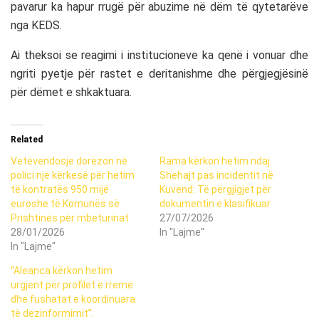
pavarur ka hapur rrugë për abuzime në dëm të qytetarëve
nga
KEDS
.
Ai theksoi se reagimi i institucioneve ka qenë i vonuar dhe
ngriti pyetje për rastet e deritanishme dhe përgjegjësinë
për dëmet e shkaktuara.
Related
Vetëvendosje dorëzon në
Rama kërkon hetim ndaj
polici një kërkesë për hetim
Shehajt pas incidentit në
të kontratës 950 mijë
Kuvend: Të përgjigjet për
euroshe të Komunës së
dokumentin e klasifikuar
Prishtinës për mbeturinat
27/07/2026
28/01/2026
In "Lajme"
In "Lajme"
“Aleanca kërkon hetim
urgjent për profilet e rreme
dhe fushatat e koordinuara
të dezinformimit”.