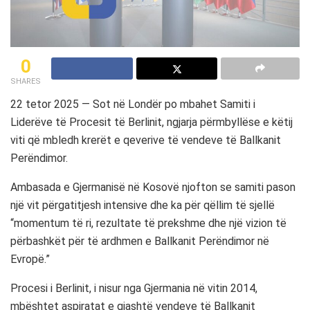
0
SHARES
22 tetor 2025 — Sot në Londër po mbahet Samiti i
Liderëve të Procesit të Berlinit, ngjarja përmbyllëse e këtij
viti që mbledh krerët e qeverive të vendeve të Ballkanit
Perëndimor.
Ambasada e Gjermanisë në Kosovë njofton se samiti pason
një vit përgatitjesh intensive dhe ka për qëllim të sjellë
“momentum të ri, rezultate të prekshme dhe një vizion të
përbashkët për të ardhmen e Ballkanit Perëndimor në
Evropë.”
Procesi i Berlinit, i nisur nga Gjermania në vitin 2014,
mbështet aspiratat e gjashtë vendeve të Ballkanit