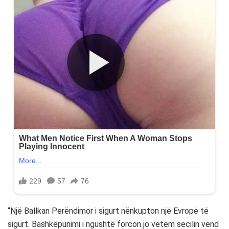
“Një Ballkan Perëndimor i sigurt nënkupton një Evropë të
sigurt. Bashkëpunimi i ngushtë forcon jo vetëm secilin vend