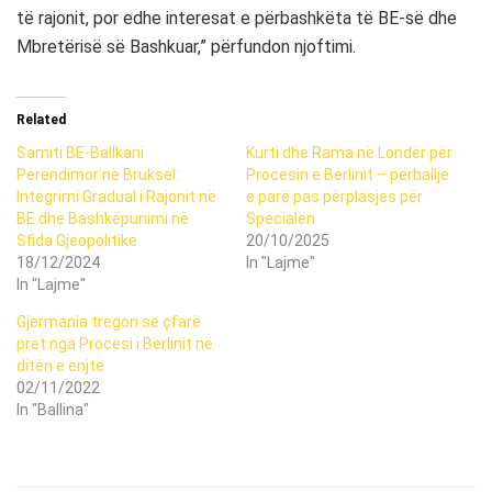
të rajonit, por edhe interesat e përbashkëta të BE-së dhe
Mbretërisë së Bashkuar,” përfundon njoftimi.
Related
Samiti BE-Ballkani
Kurti dhe Rama në Londër për
Perëndimor në Bruksel:
Procesin e Berlinit – përballje
Integrimi Gradual i Rajonit në
e parë pas përplasjes për
BE dhe Bashkëpunimi në
Specialen
Sfida Gjeopolitike
20/10/2025
18/12/2024
In "Lajme"
In "Lajme"
Gjermania tregon se çfarë
pret nga Procesi i Berlinit në
ditën e enjte
02/11/2022
In "Ballina"