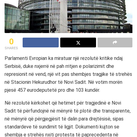
0
SHARES
Parlamenti Evropian ka miratuar një rezolutë kritike ndaj
Serbisë, duke nxjerrë në pah rritjen e polarizimit dhe
represionit në vend, një vit pas shembjes tragjike të strehës
në Stacionin Hekurudhor të Novi Sadit. Në votim morën
pjesë 457 eurodeputetë pro dhe 103 kundër.
Në rezolutë kërkohet që hetimet për tragjedinë e Novi
Sadit të përfundojnë në mënyrë të plotë dhe transparente,
në mënyrë që përgjegjësit të dalin para drejtësisë, sipas
standardeve të sundimit të ligjit. Dokumenti kujton se
shembja e strehës nxiti protesta të paprecedenta në