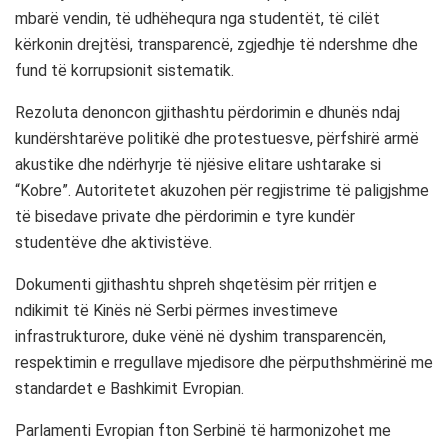
mbarë vendin, të udhëhequra nga studentët, të cilët
kërkonin drejtësi, transparencë, zgjedhje të ndershme dhe
fund të korrupsionit sistematik.
Rezoluta denoncon gjithashtu përdorimin e dhunës ndaj
kundërshtarëve politikë dhe protestuesve, përfshirë armë
akustike dhe ndërhyrje të njësive elitare ushtarake si
“Kobre”. Autoritetet akuzohen për regjistrime të paligjshme
të bisedave private dhe përdorimin e tyre kundër
studentëve dhe aktivistëve.
Dokumenti gjithashtu shpreh shqetësim për rritjen e
ndikimit të Kinës në Serbi përmes investimeve
infrastrukturore, duke vënë në dyshim transparencën,
respektimin e rregullave mjedisore dhe përputhshmërinë me
standardet e Bashkimit Evropian.
Parlamenti Evropian fton Serbinë të harmonizohet me