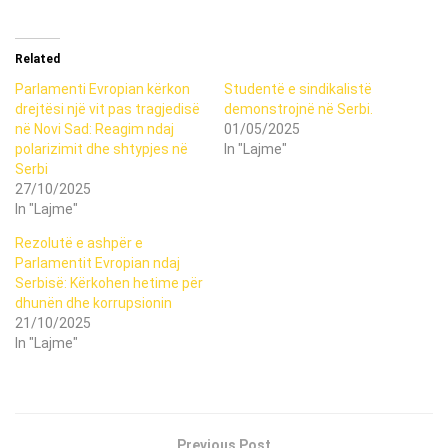
Related
Parlamenti Evropian kërkon
Studentë e sindikalistë
drejtësi një vit pas tragjedisë
demonstrojnë në Serbi.
në Novi Sad: Reagim ndaj
01/05/2025
polarizimit dhe shtypjes në
In "Lajme"
Serbi
27/10/2025
In "Lajme"
Rezolutë e ashpër e
Parlamentit Evropian ndaj
Serbisë: Kërkohen hetime për
dhunën dhe korrupsionin
21/10/2025
In "Lajme"
Previous Post