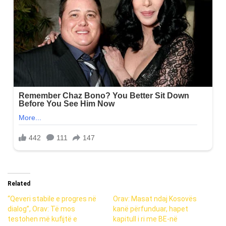
Related
“Qeveri stabile e progres në
Orav: Masat ndaj Kosovës
dialog”, Orav: Të mos
kanë përfunduar, hapet
testohen më kufijtë e
kapitull i ri me BE-në