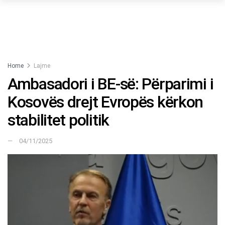
Home
Lajme
Ambasadori i BE-së: Përparimi i
Kosovës drejt Evropës kërkon
stabilitet politik
04/11/2025