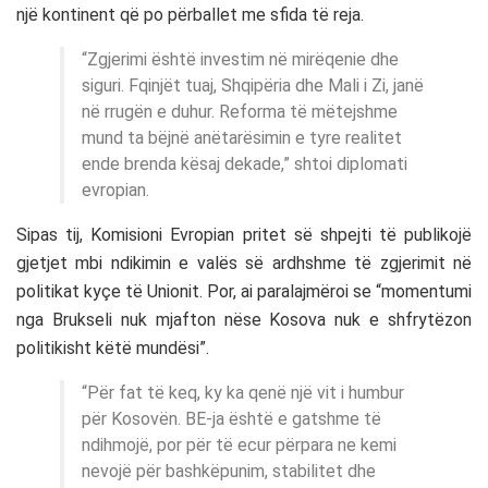
një kontinent që po përballet me sfida të reja.
“Zgjerimi është investim në mirëqenie dhe
siguri. Fqinjët tuaj, Shqipëria dhe Mali i Zi, janë
në rrugën e duhur. Reforma të mëtejshme
mund ta bëjnë anëtarësimin e tyre realitet
ende brenda kësaj dekade,” shtoi diplomati
evropian.
Sipas tij, Komisioni Evropian pritet së shpejti të publikojë
gjetjet mbi ndikimin e valës së ardhshme të zgjerimit në
politikat kyçe të Unionit. Por, ai paralajmëroi se “momentumi
nga Brukseli nuk mjafton nëse Kosova nuk e shfrytëzon
politikisht këtë mundësi”.
“Për fat të keq, ky ka qenë një vit i humbur
për Kosovën. BE-ja është e gatshme të
ndihmojë, por për të ecur përpara ne kemi
nevojë për bashkëpunim, stabilitet dhe