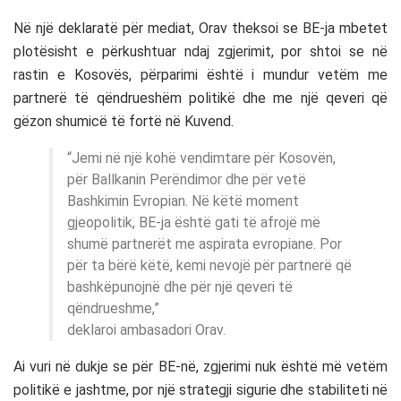
Në një deklaratë për mediat, Orav theksoi se BE-ja mbetet
plotësisht e përkushtuar ndaj zgjerimit, por shtoi se në
rastin e Kosovës, përparimi është i mundur vetëm me
partnerë të qëndrueshëm politikë dhe me një qeveri që
gëzon shumicë të fortë në Kuvend.
“Jemi në një kohë vendimtare për Kosovën,
për Ballkanin Perëndimor dhe për vetë
Bashkimin Evropian. Në këtë moment
gjeopolitik, BE-ja është gati të afrojë më
shumë partnerët me aspirata evropiane. Por
për ta bërë këtë, kemi nevojë për partnerë që
bashkëpunojnë dhe për një qeveri të
qëndrueshme,”
deklaroi ambasadori Orav.
Ai vuri në dukje se për BE-në, zgjerimi nuk është më vetëm
politikë e jashtme, por një strategji sigurie dhe stabiliteti në