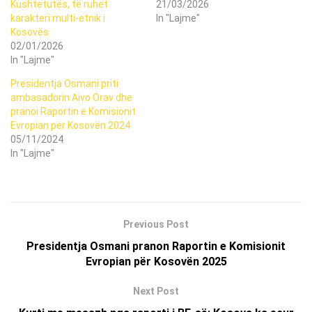
Kushtetutës, të ruhet
21/03/2026
karakteri multi-etnik i
In "Lajme"
Kosovës
02/01/2026
In "Lajme"
Presidentja Osmani priti
ambasadorin Aivo Orav dhe
pranoi Raportin e Komisionit
Evropian për Kosovën 2024
05/11/2024
In "Lajme"
Previous Post
Presidentja Osmani pranon Raportin e Komisionit
Evropian për Kosovën 2025
Next Post