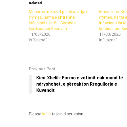
Related
Muharremi: Krizat politike, rritja e
Muharremi: Kriza
rrymës, nafta e shtrenjtë,
rrymës, nafta e
inflacioni i lartë – Bombë e
inflacioni i lar
kurdisur për Kosovën
kurdisur për K
11/03/2026
11/03/2026
In "Lajme"
In "Lajme"
Previous Post
Kica-Xhelili: Forma e votimit nuk mund të
ndryshohet, e përcakton Rregullorja e
Kuvendit
Please
login
to join discussion