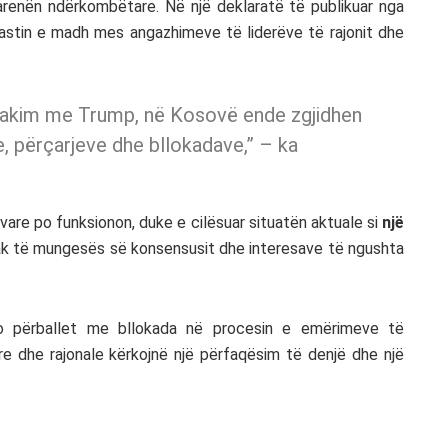
arenën ndërkombëtare. Në një deklaratë të publikuar nga
astin e madh mes angazhimeve të liderëve të rajonit dhe
takim me Trump, në Kosovë ende zgjidhen
 përçarjeve dhe bllokadave,” – ka
ovare po funksionon, duke e cilësuar situatën aktuale si
një
kak të mungesës së konsensusit dhe interesave të ngushta
po përballet me bllokada në procesin e emërimeve të
e dhe rajonale kërkojnë një përfaqësim të denjë dhe një