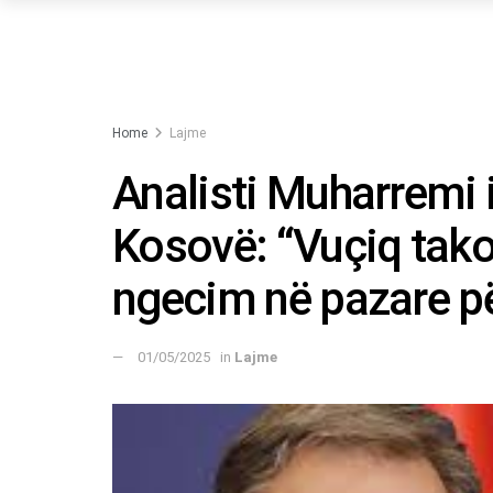
Home
Lajme
Analisti Muharremi i
Kosovë: “Vuçiq tak
ngecim në pazare p
01/05/2025
in
Lajme