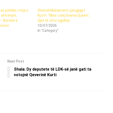
t politike, rritja e
Shenoll Muharremi i përgjigjet
 shtrenjtë,
Kurtit: “Mos u bëj Drama Queen”,
të – Bombë e
Gjini të ofroi zgjidhje.
osovën
10/07/2026
In "Category"
Next Post
Shala: Dy deputete të LDK-së janë gati ta
votojnë Qeverinë Kurti