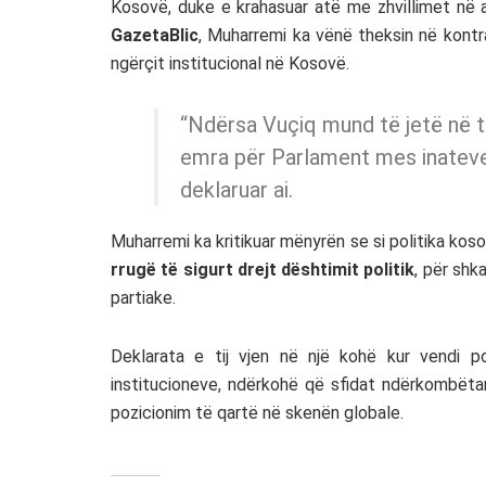
Kosovë, duke e krahasuar atë me zhvillimet në 
GazetaBlic
, Muharremi ka vënë theksin në kontr
ngërçit institucional në Kosovë.
“Ndërsa Vuçiq mund të jetë në 
emra për Parlament mes inateve,
deklaruar ai.
Muharremi ka kritikuar mënyrën se si politika kos
rrugë të sigurt drejt dështimit politik
, për sh
partiake.
Deklarata e tij vjen në një kohë kur vendi 
institucioneve, ndërkohë që sfidat ndërkombëtar
pozicionim të qartë në skenën globale.