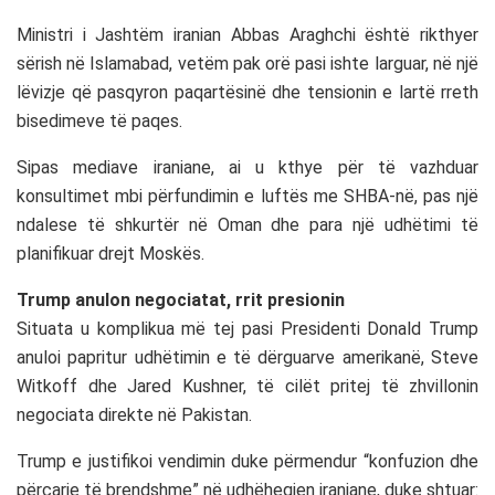
Ministri i Jashtëm iranian
Abbas Araghchi
është rikthyer
sërish në
Islamabad
, vetëm pak orë pasi ishte larguar, në një
lëvizje që pasqyron paqartësinë dhe tensionin e lartë rreth
bisedimeve të paqes.
Sipas mediave iraniane, ai u kthye për të vazhduar
konsultimet mbi përfundimin e luftës me SHBA-në, pas një
ndalese të shkurtër në Oman dhe para një udhëtimi të
planifikuar drejt Moskës.
Trump anulon negociatat, rrit presionin
Situata u komplikua më tej pasi Presidenti
Donald Trump
anuloi papritur udhëtimin e të dërguarve amerikanë,
Steve
Witkoff
dhe
Jared Kushner
, të cilët pritej të zhvillonin
negociata direkte në Pakistan.
Trump e justifikoi vendimin duke përmendur “konfuzion dhe
përçarje të brendshme” në udhëheqjen iraniane, duke shtuar: