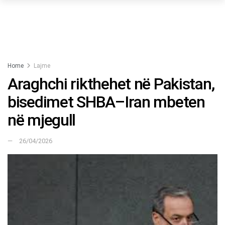
Home
Lajme
Araghchi rikthehet në Pakistan,
bisedimet SHBA–Iran mbeten
në mjegull
26/04/2026