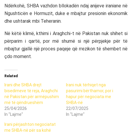
Ndërkohë, SHBA vazhdon bllokadën ndaj anijeve iraniane në
Ngushticën e Hormuzit, duke e mbajtur presionin ekonomik
dhe ushtarak mbi Teheranin.
Në këtë klimë, kthimi i Araghchi-t në Pakistan nuk shihet si
përparim i qartë, por më shumë si një përpjekje për të
mbajtur gjallë një proces paqeje që rrezikon të shembet në
çdo moment.
Related
Irani dhe SHBA drejt
Irani nuk tërhiqet nga
bisedimeve të reja, Araghchi
pasurimi bërthamor, por i
në Pakistan për armëpushim
hapur për negociata me
më të qëndrueshëm
SHBA-në
25/04/2026
22/07/2025
In "Lajme"
In "Lajme"
Irani përjashton negociatat
me SHBA-në për sa kohë