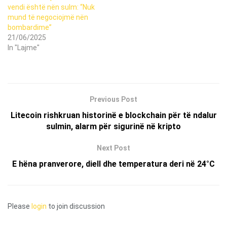
vendi është nën sulm: “Nuk
mund të negociojmë nën
bombardime”
21/06/2025
In "Lajme"
Previous Post
Litecoin rishkruan historinë e blockchain për të ndalur
sulmin, alarm për sigurinë në kripto
Next Post
E hëna pranverore, diell dhe temperatura deri në 24°C
Please
login
to join discussion