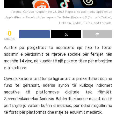
Toronto, Canada - September 24, 2023: Popular social media apps on an
Apple iPhone: Facebook, Instagram, YouTube, Pinterest, X (formerly Twitter),
LinkedIn, Reddit, TikTok, and Threads.
0
SHARES
Austria
po përgatitet të ndërmarrë një hap të fortë:
ndalimin e përdorimit të rrjeteve sociale për fëmijët nën
moshën 14 vjeç, në kuadër të një pakete të re për mbrojtjen
e të miturve.
Qeveria ka bërë të ditur se ligji pritet të prezantohet deri në
fund të qershorit, ndërsa synon të kufizojë ndikimet
negative të platformave digjitale tek fëmijët.
Zëvendëskancelari
Andreas Babler
theksoi se masat do të
përfshijnë jo vetëm kufirin e moshës, por edhe rregulla më
të forta për platformat dhe rritje të edukimit mediatik.