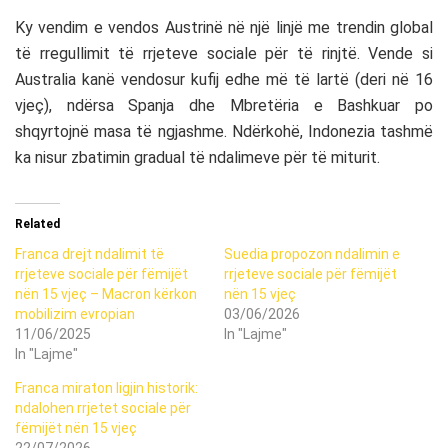
Ky vendim e vendos Austrinë në një linjë me trendin global
të rregullimit të rrjeteve sociale për të rinjtë. Vende si
Australia
kanë vendosur kufij edhe më të lartë (deri në 16
vjeç), ndërsa
Spanja
dhe
Mbretëria e Bashkuar
po
shqyrtojnë masa të ngjashme. Ndërkohë,
Indonezia
tashmë
ka nisur zbatimin gradual të ndalimeve për të miturit.
Related
Franca drejt ndalimit të
Suedia propozon ndalimin e
rrjeteve sociale për fëmijët
rrjeteve sociale për fëmijët
nën 15 vjeç – Macron kërkon
nën 15 vjeç
mobilizim evropian
03/06/2026
11/06/2025
In "Lajme"
In "Lajme"
Franca miraton ligjin historik:
ndalohen rrjetet sociale për
fëmijët nën 15 vjeç
22/07/2026