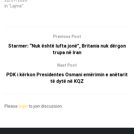
In "Lajme"
Previous Post
Starmer: “Nuk është lufta jonë”, Britania nuk dërgon
trupa në Iran
Next Post
PDK i kërkon Presidentes Osmani emërimin e anëtarit
të dytë në KQZ
Please
login
to join discussion