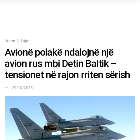
Home
Lajme
Avionë polakë ndalojnë një
avion rus mbi Detin Baltik –
tensionet në rajon rriten sërish
29/10/2025