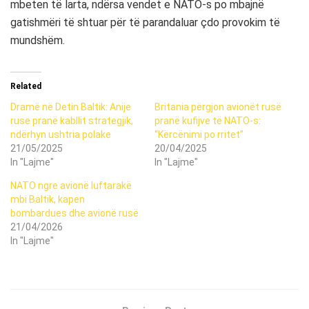
mbeten të larta, ndërsa vendet e NATO-s po mbajnë
gatishmëri të shtuar për të parandaluar çdo provokim të
mundshëm.
Related
Dramë në Detin Baltik: Anije
Britania përgjon avionët rusë
ruse pranë kabllit strategjik,
pranë kufijve të NATO-s:
ndërhyn ushtria polake
“Kërcënimi po rritet”
21/05/2025
20/04/2025
In "Lajme"
In "Lajme"
NATO ngre avionë luftarakë
mbi Baltik, kapen
bombardues dhe avionë rusë
21/04/2026
In "Lajme"