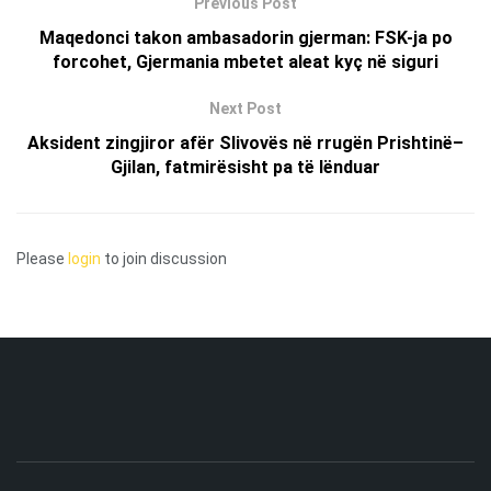
Previous Post
Maqedonci takon ambasadorin gjerman: FSK-ja po
forcohet, Gjermania mbetet aleat kyç në siguri
Next Post
Aksident zingjiror afër Slivovës në rrugën Prishtinë–
Gjilan, fatmirësisht pa të lënduar
Please
login
to join discussion