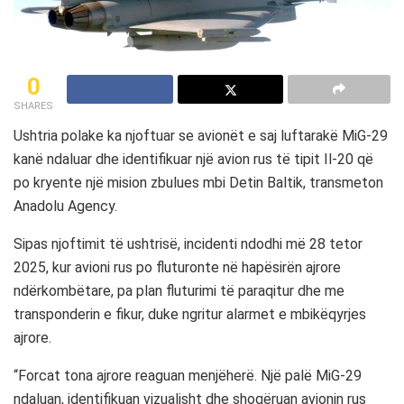
0
SHARES
Ushtria polake ka njoftuar se avionët e saj luftarakë MiG-29
kanë ndaluar dhe identifikuar një avion rus të tipit Il-20 që
po kryente një mision zbulues mbi Detin Baltik, transmeton
Anadolu Agency.
Sipas njoftimit të ushtrisë, incidenti ndodhi më 28 tetor
2025, kur avioni rus po fluturonte në hapësirën ajrore
ndërkombëtare, pa plan fluturimi të paraqitur dhe me
transponderin e fikur, duke ngritur alarmet e mbikëqyrjes
ajrore.
“Forcat tona ajrore reaguan menjëherë. Një palë MiG-29
ndaluan, identifikuan vizualisht dhe shoqëruan avionin rus