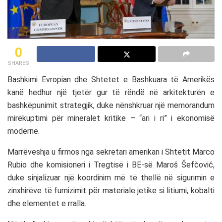
0
SHARES
Bashkimi Evropian
dhe
Shtetet e Bashkuara të Amerikës
kanë hedhur një tjetër gur të rëndë në arkitekturën e
bashkëpunimit strategjik, duke nënshkruar një memorandum
mirëkuptimi për mineralet kritike – “ari i ri” i ekonomisë
moderne.
Marrëveshja u firmos nga sekretari amerikan i Shtetit
Marco
Rubio
dhe komisioneri i Tregtisë i BE-së
Maroš Šefčovič
,
duke sinjalizuar një koordinim më të thellë në sigurimin e
zinxhirëve të furnizimit për materiale jetike si litiumi, kobalti
dhe elementet e rralla.