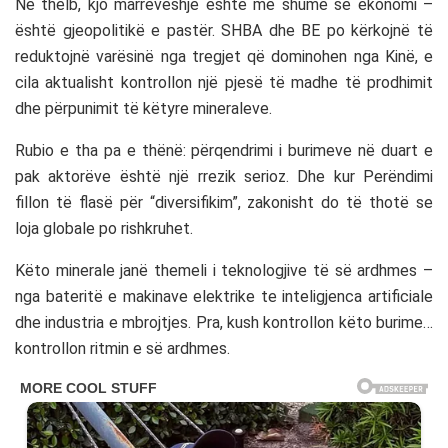
Në thelb, kjo marrëveshje është më shumë se ekonomi –
është gjeopolitikë e pastër. SHBA dhe BE po kërkojnë të
reduktojnë varësinë nga tregjet që dominohen nga
Kinë
, e
cila aktualisht kontrollon një pjesë të madhe të prodhimit
dhe përpunimit të këtyre mineraleve.
Rubio e tha pa e thënë: përqendrimi i burimeve në duart e
pak aktorëve është një rrezik serioz. Dhe kur Perëndimi
fillon të flasë për “diversifikim”, zakonisht do të thotë se
loja globale po rishkruhet.
Këto minerale janë themeli i teknologjive të së ardhmes –
nga bateritë e makinave elektrike te inteligjenca artificiale
dhe industria e mbrojtjes. Pra, kush kontrollon këto burime…
kontrollon ritmin e së ardhmes.