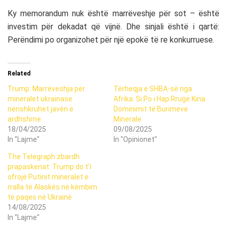
Ky memorandum nuk është marrëveshje për sot – është
investim për dekadat që vijnë. Dhe sinjali është i qartë:
Perëndimi po organizohet për një epokë të re konkurruese.
Related
Trump: Marrëveshja për
Tërheqja e SHBA-së nga
mineralet ukrainase
Afrika: Si Po i Hap Rrugë Kina
nënshkruhet javën e
Dominimit të Burimeve
ardhshme
Minerale
18/04/2025
09/08/2025
In "Lajme"
In "Opinionet"
The Telegraph zbardh
prapaskenat: Trump do t’i
ofrojë Putinit mineralet e
rralla të Alaskës në këmbim
të paqes në Ukrainë
14/08/2025
In "Lajme"