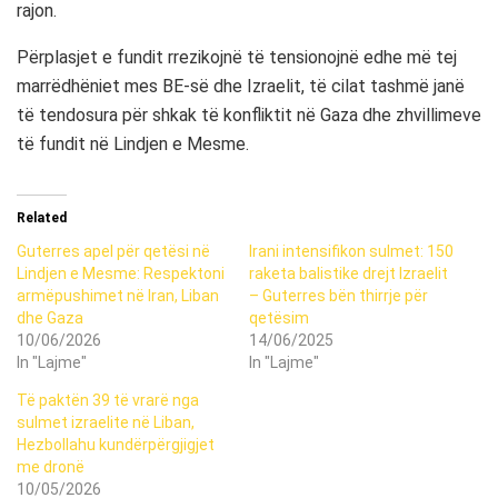
rajon.
Përplasjet e fundit rrezikojnë të tensionojnë edhe më tej
marrëdhëniet mes BE-së dhe Izraelit, të cilat tashmë janë
të tendosura për shkak të konfliktit në Gaza dhe zhvillimeve
të fundit në Lindjen e Mesme.
Related
Guterres apel për qetësi në
Irani intensifikon sulmet: 150
Lindjen e Mesme: Respektoni
raketa balistike drejt Izraelit
armëpushimet në Iran, Liban
– Guterres bën thirrje për
dhe Gaza
qetësim
10/06/2026
14/06/2025
In "Lajme"
In "Lajme"
Të paktën 39 të vrarë nga
sulmet izraelite në Liban,
Hezbollahu kundërpërgjigjet
me dronë
10/05/2026