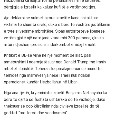
Hezbollahu
ka luajtur rol në përshkallëzimin e situatës,
përgjigjja e Izraelit ka kaluar kufijtë e vetëmbrojtjes.
Ajo deklaroi se sulmet ajrore izraelite kanë shkaktuar
viktima të shumta civile, duke e bërë të vështirë justifikimin
e tyre si veprime mbrojtëse. Sipas autoriteteve libaneze,
vetëm gjatë një nate janë vrarë mbi 200 persona, çka ka
rritur ndjeshëm presionin ndërkombëtar ndaj Izraelit.
Kritikat e BE-së vijnë në një moment delikat, pasi
armëpushimi i ndërmjetësuar nga
Donald Trump
me Iranin
mbetet i brishtë. Teherani ka paralajmëruar se mund të
tërhiqet nga marrëveshja nëse Izraeli nuk ndalon
operacionet kundër Hezbollahut në Liban.
Nga ana tjetër, kryeministri izraelit
Benjamin Netanyahu
ka
bërë të qartë se fushata ushtarake do të vazhdojë, duke
theksuar se çdo kërcënim ndaj civilëve izraelitë do të
goditet “me forcë dhe vendosmëri”.