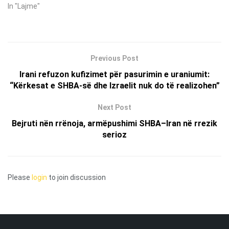
In "Lajme"
Previous Post
Irani refuzon kufizimet për pasurimin e uraniumit:
“Kërkesat e SHBA-së dhe Izraelit nuk do të realizohen”
Next Post
Bejruti nën rrënoja, armëpushimi SHBA–Iran në rrezik
serioz
Please
login
to join discussion