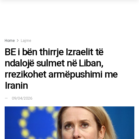
Home
Lajme
BE i bën thirrje Izraelit të
ndalojë sulmet në Liban,
rrezikohet armëpushimi me
Iranin
09/04/2026