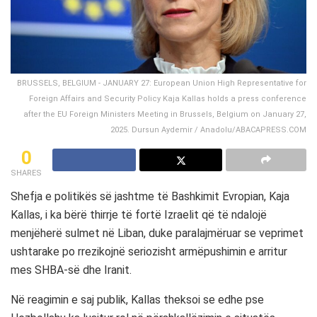
BRUSSELS, BELGIUM - JANUARY 27: European Union High Representative for
Foreign Affairs and Security Policy Kaja Kallas holds a press conference
after the EU Foreign Ministers Meeting in Brussels, Belgium on January 27,
2025. Dursun Aydemir / Anadolu/ABACAPRESS.COM
0
SHARES
Shefja e politikës së jashtme të Bashkimit Evropian,
Kaja
Kallas
, i ka bërë thirrje të fortë Izraelit që të ndalojë
menjëherë sulmet në Liban, duke paralajmëruar se veprimet
ushtarake po rrezikojnë seriozisht armëpushimin e arritur
mes SHBA-së dhe Iranit.
Në reagimin e saj publik, Kallas theksoi se edhe pse