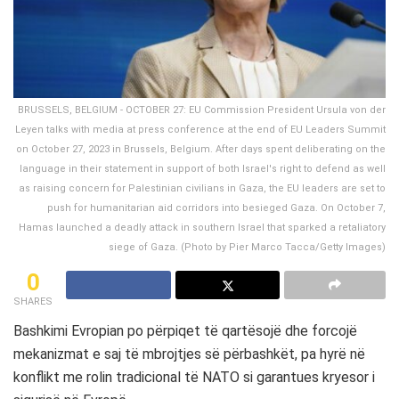
BRUSSELS, BELGIUM - OCTOBER 27: EU Commission President Ursula von der
Leyen talks with media at press conference at the end of EU Leaders Summit
on October 27, 2023 in Brussels, Belgium. After days spent deliberating on the
language in their statement in support of both Israel's right to defend as well
as raising concern for Palestinian civilians in Gaza, the EU leaders are set to
push for humanitarian aid corridors into besieged Gaza. On October 7,
Hamas launched a deadly attack in southern Israel that sparked a retaliatory
siege of Gaza. (Photo by Pier Marco Tacca/Getty Images)
0
SHARES
Bashkimi Evropian
po përpiqet të qartësojë dhe forcojë
mekanizmat e saj të mbrojtjes së përbashkët, pa hyrë në
konflikt me rolin tradicional të
NATO
si garantues kryesor i