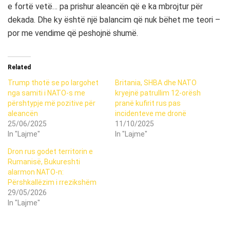
e fortë vetë… pa prishur aleancën që e ka mbrojtur për
dekada. Dhe ky është një balancim që nuk bëhet me teori –
por me vendime që peshojnë shumë.
Related
Trump thotë se po largohet
Britania, SHBA dhe NATO
nga samiti i NATO-s me
kryejnë patrullim 12-orësh
përshtypje më pozitive për
pranë kufirit rus pas
aleancën
incidenteve me dronë
25/06/2025
11/10/2025
In "Lajme"
In "Lajme"
Dron rus godet territorin e
Rumanisë, Bukureshti
alarmon NATO-n:
Përshkallëzim i rrezikshëm
29/05/2026
In "Lajme"