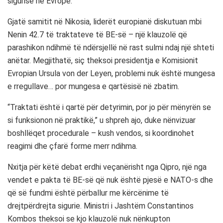
sigurisë në Evropë.
Gjatë samitit në
Nikosia
, liderët europianë diskutuan mbi
Nenin 42.7 të traktateve të BE-së – një klauzolë që
parashikon ndihmë të ndërsjellë në rast sulmi ndaj një shteti
anëtar. Megjithatë, siç theksoi presidentja e Komisionit
Evropian
Ursula von der Leyen
, problemi nuk është mungesa
e rregullave… por mungesa e qartësisë në zbatim.
“Traktati është i qartë për detyrimin, por jo për mënyrën se
si funksionon në praktikë,” u shpreh ajo, duke nënvizuar
boshllëqet procedurale – kush vendos, si koordinohet
reagimi dhe çfarë forme merr ndihma.
Nxitja për këtë debat erdhi veçanërisht nga
Qipro
, një nga
vendet e pakta të BE-së që nuk është pjesë e NATO-s dhe
që së fundmi është përballur me kërcënime të
drejtpërdrejta sigurie. Ministri i Jashtëm
Constantinos
Kombos
theksoi se kjo klauzolë nuk nënkupton