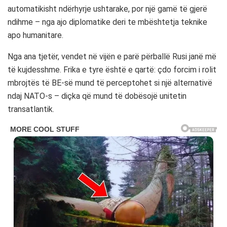
automatikisht ndërhyrje ushtarake, por një gamë të gjerë
ndihme – nga ajo diplomatike deri te mbështetja teknike
apo humanitare.
Nga ana tjetër, vendet në vijën e parë përballë
Rusi
janë më
të kujdesshme. Frika e tyre është e qartë: çdo forcim i rolit
mbrojtës të BE-së mund të perceptohet si një alternativë
ndaj NATO-s – diçka që mund të dobësojë unitetin
transatlantik.