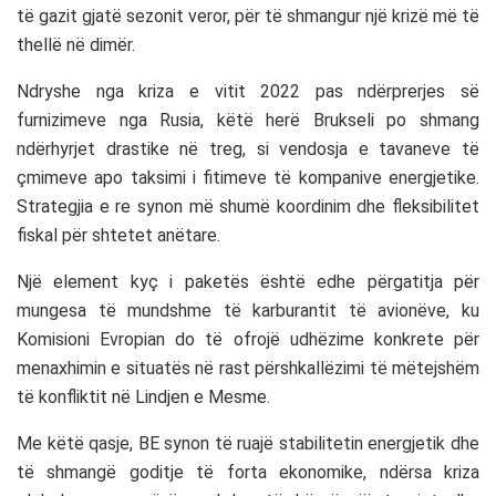
të gazit gjatë sezonit veror, për të shmangur një krizë më të
thellë në dimër.
Ndryshe nga kriza e vitit 2022 pas ndërprerjes së
furnizimeve nga
Rusia
, këtë herë Brukseli po shmang
ndërhyrjet drastike në treg, si vendosja e tavaneve të
çmimeve apo taksimi i fitimeve të kompanive energjetike.
Strategjia e re synon më shumë koordinim dhe fleksibilitet
fiskal për shtetet anëtare.
Një element kyç i paketës është edhe përgatitja për
mungesa të mundshme të karburantit të avionëve, ku
Komisioni Evropian do të ofrojë udhëzime konkrete për
menaxhimin e situatës në rast përshkallëzimi të mëtejshëm
të konfliktit në Lindjen e Mesme.
Me këtë qasje, BE synon të ruajë stabilitetin energjetik dhe
të shmangë goditje të forta ekonomike, ndërsa kriza