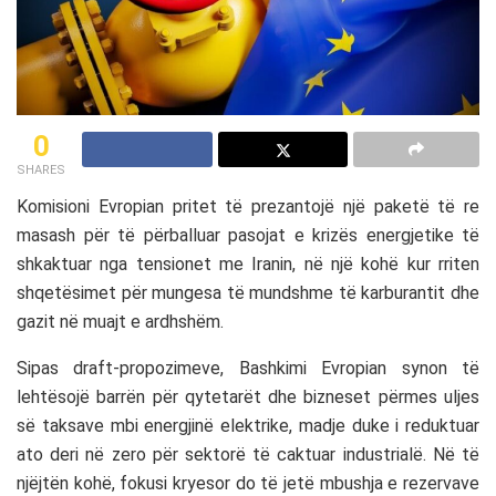
0
SHARES
Komisioni Evropian
pritet të prezantojë një paketë të re
masash për të përballuar pasojat e krizës energjetike të
shkaktuar nga tensionet me
Iranin
, në një kohë kur rriten
shqetësimet për mungesa të mundshme të karburantit dhe
gazit në muajt e ardhshëm.
Sipas draft-propozimeve,
Bashkimi Evropian
synon të
lehtësojë barrën për qytetarët dhe bizneset përmes uljes
së taksave mbi energjinë elektrike, madje duke i reduktuar
ato deri në zero për sektorë të caktuar industrialë. Në të
njëjtën kohë, fokusi kryesor do të jetë mbushja e rezervave