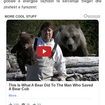
globale e energjisë vazhdon të kërcënojë tregjet dhe
zinxhirët e furnizimit.