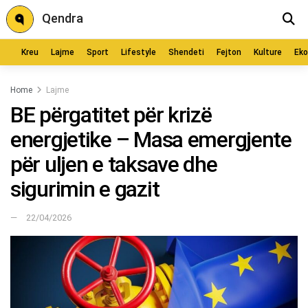
Qendra
Kreu
Lajme
Sport
Lifestyle
Shendeti
Fejton
Kulture
Ek
Home
Lajme
BE përgatitet për krizë
energjetike – Masa emergjente
për uljen e taksave dhe
sigurimin e gazit
22/04/2026