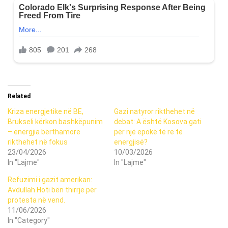
Related
Kriza energjetike në BE,
Gazi natyror rikthehet në
Brukseli kërkon bashkëpunim
debat: A është Kosova gati
– energjia bërthamore
për një epokë të re të
rikthehet në fokus
energjisë?
23/04/2026
10/03/2026
In "Lajme"
In "Lajme"
Refuzimi i gazit amerikan:
Avdullah Hoti bën thirrje për
protesta në vend.
11/06/2026
In "Category"