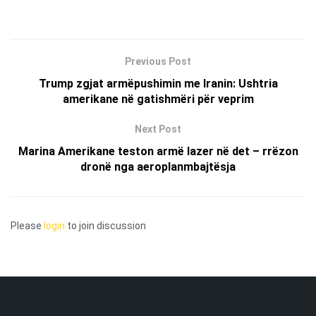
Previous Post
Trump zgjat armëpushimin me Iranin: Ushtria
amerikane në gatishmëri për veprim
Next Post
Marina Amerikane teston armë lazer në det – rrëzon
dronë nga aeroplanmbajtësja
Please
login
to join discussion