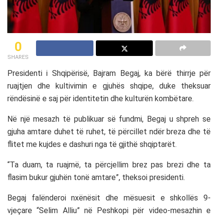
0
SHARES
Presidenti i Shqipërisë, Bajram Begaj, ka bërë thirrje për
ruajtjen dhe kultivimin e gjuhës shqipe, duke theksuar
rëndësinë e saj për identitetin dhe kulturën kombëtare.
Në një mesazh të publikuar së fundmi, Begaj u shpreh se
gjuha amtare duhet të ruhet, të përcillet ndër breza dhe të
flitet me kujdes e dashuri nga të gjithë shqiptarët.
“Ta duam, ta ruajmë, ta përcjellim brez pas brezi dhe ta
flasim bukur gjuhën tonë amtare”, theksoi presidenti.
Begaj falënderoi nxënësit dhe mësuesit e shkollës 9-
vjeçare “Selim Alliu” në Peshkopi për video-mesazhin e