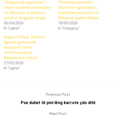
“Shqipja nuk negociohet” –
“‘Prishtina nuk hesht’:
mijëra studentë protestojnë
Studentët nga Kosova i
në Shkup për të drejtën e
bashkohen protestës në
provimit në gjuhën shqipe
Shkup për gjuhën shqipe”.
06/04/2026
18/05/2026
In "Lajme"
In "Category"
Begaj në Shkup: Zbatimi i
ligjit për gjuhët jetik,
shqiptarët faktor
shtetformues në
Maqedoninë e Veriut
27/02/2026
In "Lajme"
Previous Post
Pse duhet të pini lëng karrote çdo ditë
Next Post