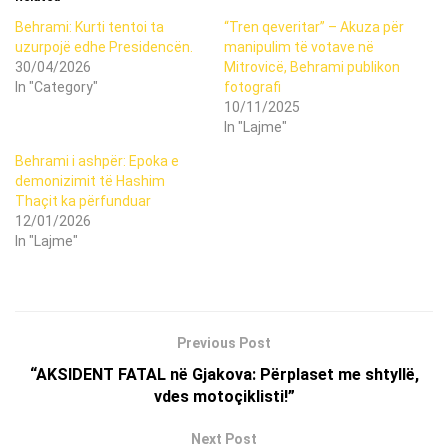
Behrami: Kurti tentoi ta
“Tren qeveritar” – Akuza për
uzurpojë edhe Presidencën.
manipulim të votave në
30/04/2026
Mitrovicë, Behrami publikon
In "Category"
fotografi
10/11/2025
In "Lajme"
Behrami i ashpër: Epoka e
demonizimit të Hashim
Thaçit ka përfunduar
12/01/2026
In "Lajme"
Previous Post
“AKSIDENT FATAL në Gjakova: Përplaset me shtyllë,
vdes motoçiklisti!”
Next Post