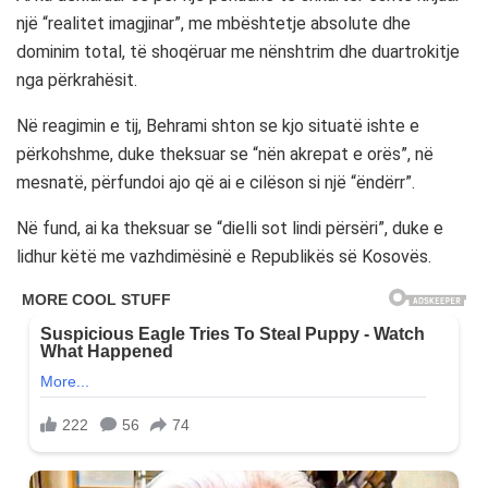
një “realitet imagjinar”, me mbështetje absolute dhe
dominim total, të shoqëruar me nënshtrim dhe duartrokitje
nga përkrahësit.
Në reagimin e tij, Behrami shton se kjo situatë ishte e
përkohshme, duke theksuar se “nën akrepat e orës”, në
mesnatë, përfundoi ajo që ai e cilëson si një “ëndërr”.
Në fund, ai ka theksuar se “dielli sot lindi përsëri”, duke e
lidhur këtë me vazhdimësinë e Republikës së Kosovës.