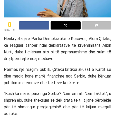
0
SHARES
Nënkryetarja e
Partia Demokratike e Kosovës
,
Vlora Çitaku
,
ka reaguar ashpër ndaj deklaratave të kryeministrit
Albin
Kurti
, duke i cilësuar ato si të papranueshme dhe sulm të
drejtpërdrejtë ndaj mediave.
Përmes një reagimi publik, Çitaku kritikoi akuzat e Kurtit se
disa media kanë marrë financime nga Serbia, duke kërkuar
publikimin e emrave dhe fakteve konkrete.
“Kush ka marrë para nga Serbia? Nxirr emrat. Nxirr faktet”, u
shpreh ajo, duke theksuar se deklarata të tilla janë përpjekje
për të shmangur përgjegjësinë dhe për të krijuar mjegull
politike.