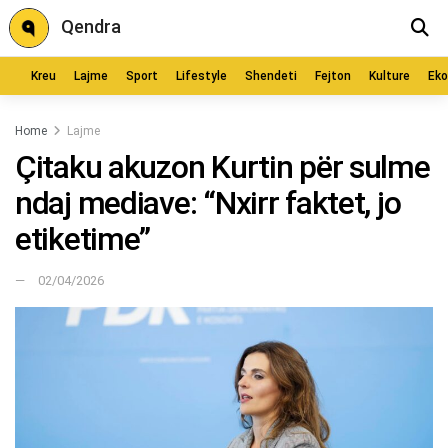
Qendra
Kreu
Lajme
Sport
Lifestyle
Shendeti
Fejton
Kulture
Ek
Home
Lajme
Çitaku akuzon Kurtin për sulme
ndaj mediave: “Nxirr faktet, jo
etiketime”
02/04/2026