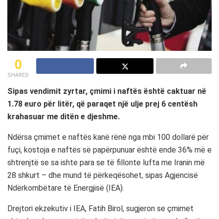
0
SHARES
Sipas vendimit zyrtar, çmimi i naftës është caktuar në
1.78 euro për litër, që paraqet një ulje prej 6 centësh
krahasuar me ditën e djeshme.
Ndërsa çmimet e naftës kanë rënë nga mbi 100 dollarë për
fuçi, kostoja e naftës së papërpunuar është ende 36% më e
shtrenjtë se sa ishte para se të fillonte lufta me Iranin më
28 shkurt – dhe mund të përkeqësohet, sipas Agjencisë
Ndërkombëtare të Energjisë (IEA).
Drejtori ekzekutiv i IEA, Fatih Birol, sugjeron se çmimet