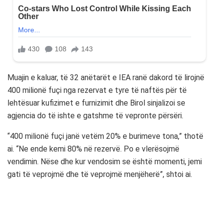
Muajin e kaluar, të 32 anëtarët e IEA ranë dakord të lirojnë
400 milionë fuçi nga rezervat e tyre të naftës për të
lehtësuar kufizimet e furnizimit dhe Birol sinjalizoi se
agjencia do të ishte e gatshme të vepronte përsëri.
“400 milionë fuçi janë vetëm 20% e burimeve tona,” thotë
ai. “Ne ende kemi 80% në rezervë. Po e vlerësojmë
vendimin. Nëse dhe kur vendosim se është momenti, jemi
gati të veprojmë dhe të veprojmë menjëherë”, shtoi ai.