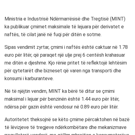
Ministria e Industrisë Ndërmarrësisë dhe Tregtisë (MINT)
ka publikuar çmimet maksimale të lejuara për derivatet e
naftës, të cilat janë në fuqi për ditën e sotme.
Sipas vendimit zyrtar, çmimi i naftës është caktuar në 1.78
euro për litër, që paraqet një ulje prej 6 centësh krahasuar
me ditën e djeshme. Kjo rënie pritet të reflektojë lehtësim
për qytetarët dhe bizneset që varen nga transporti dhe
konsumi i karburanteve.
Në të njëjtin vendim, MINT ka bërë të ditur se çmimi
maksimal i lejuar për benzinën është 1.44 euro për litër,
ndërsa për gazin është vendosur në 0.89 euro për litër.
Autoritetet theksojnë se këto çmime përcaktohen në bazë
të lëvizjeve të tregjeve ndërkombëtare dhe mekanizmave