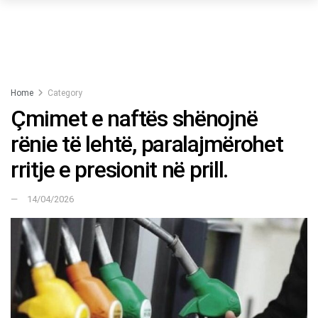
Home
Category
Çmimet e naftës shënojnë
rënie të lehtë, paralajmërohet
rritje e presionit në prill.
14/04/2026