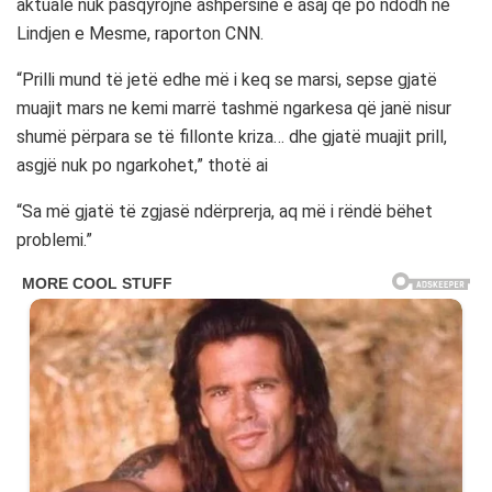
aktuale nuk pasqyrojnë ashpërsinë e asaj që po ndodh në
Lindjen e Mesme, raporton CNN.
“Prilli mund të jetë edhe më i keq se marsi, sepse gjatë
muajit mars ne kemi marrë tashmë ngarkesa që janë nisur
shumë përpara se të fillonte kriza… dhe gjatë muajit prill,
asgjë nuk po ngarkohet,” thotë ai
“Sa më gjatë të zgjasë ndërprerja, aq më i rëndë bëhet
problemi.”