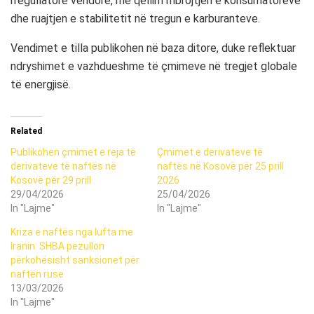
rregullatorë vendorë, me qëllim mbrojtjen e konsumatorëve
dhe ruajtjen e stabilitetit në tregun e karburanteve.
Vendimet e tilla publikohen në baza ditore, duke reflektuar
ndryshimet e vazhdueshme të çmimeve në tregjet globale
të energjisë.
Related
Publikohen çmimet e reja të
Çmimet e derivateve të
derivateve të naftës në
naftës në Kosovë për 25 prill
Kosovë për 29 prill
2026
29/04/2026
25/04/2026
In "Lajme"
In "Lajme"
Kriza e naftës nga lufta me
Iranin: SHBA pezullon
përkohësisht sanksionet për
naftën ruse
13/03/2026
In "Lajme"