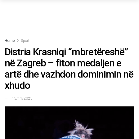
Home
Sport
Distria Krasniqi “mbretëreshë”
në Zagreb – fiton medaljen e
artë dhe vazhdon dominimin në
xhudo
15/11/2025