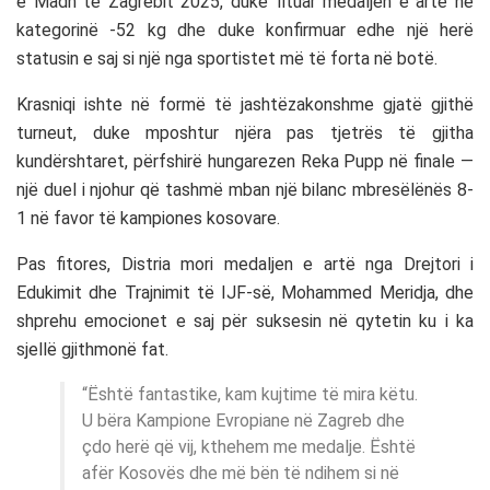
e Madh të Zagrebit 2025, duke fituar medaljen e artë në
kategorinë -52 kg dhe duke konfirmuar edhe një herë
statusin e saj si një nga sportistet më të forta në botë.
Krasniqi ishte në formë të jashtëzakonshme gjatë gjithë
turneut, duke mposhtur njëra pas tjetrës të gjitha
kundërshtaret, përfshirë hungarezen Reka Pupp në finale —
një duel i njohur që tashmë mban një bilanc mbresëlënës 8-
1 në favor të kampiones kosovare.
Pas fitores, Distria mori medaljen e artë nga Drejtori i
Edukimit dhe Trajnimit të IJF-së, Mohammed Meridja, dhe
shprehu emocionet e saj për suksesin në qytetin ku i ka
sjellë gjithmonë fat.
“Është fantastike, kam kujtime të mira këtu.
U bëra Kampione Evropiane në Zagreb dhe
çdo herë që vij, kthehem me medalje. Është
afër Kosovës dhe më bën të ndihem si në