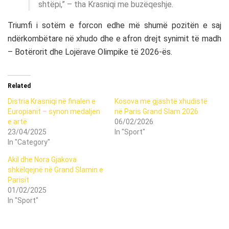
shtëpi,” – tha Krasniqi me buzëqeshje.
Triumfi i sotëm e forcon edhe më shumë pozitën e saj
ndërkombëtare në xhudo dhe e afron drejt synimit të madh
– Botërorit dhe Lojërave Olimpike të 2026-ës.
Related
Distria Krasniqi në finalen e
Kosova me gjashtë xhudistë
Europianit – synon medaljen
në Paris Grand Slam 2026
e artë
06/02/2026
23/04/2025
In "Sport"
In "Category"
Akil dhe Nora Gjakova
shkëlqejnë në Grand Slamin e
Parisit
01/02/2025
In "Sport"