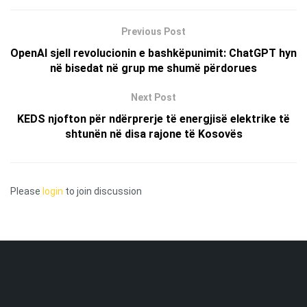
Previous Post
OpenAI sjell revolucionin e bashkëpunimit: ChatGPT hyn
në bisedat në grup me shumë përdorues
Next Post
KEDS njofton për ndërprerje të energjisë elektrike të
shtunën në disa rajone të Kosovës
Please
login
to join discussion