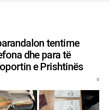
arandalon tentime
fona dhe para të
oportin e Prishtinës
0