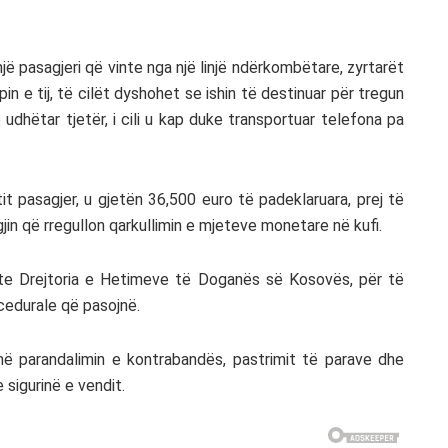
jë pasagjeri që vinte nga një linjë ndërkombëtare, zyrtarët
n e tij, të cilët dyshohet se ishin të destinuar për tregun
 udhëtar tjetër, i cili u kap duke transportuar telefona pa
jtit pasagjer, u gjetën 36,500 euro të padeklaruara, prej të
gjin që rregullon qarkullimin e mjeteve monetare në kufi.
te Drejtoria e Hetimeve të Doganës së Kosovës, për të
cedurale që pasojnë.
ë parandalimin e kontrabandës, pastrimit të parave dhe
 sigurinë e vendit.