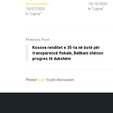
kontrabandën
16/10/2025
18/07/2025
In "Lajme"
In "Lajme"
Previous Post
Kosova renditet e 35-ta në botë për
transparencë fiskale, Ballkani shënon
progres të dukshëm
Please
login
to join discussion