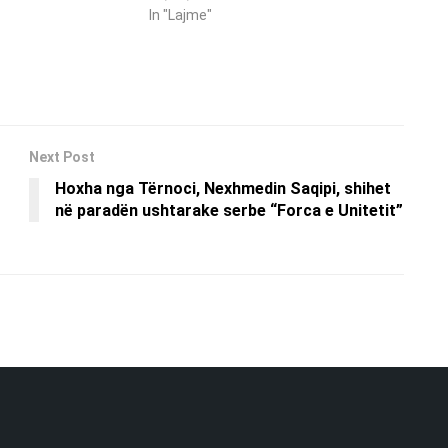
In "Lajme"
Next Post
Hoxha nga Tërnoci, Nexhmedin Saqipi, shihet
në paradën ushtarake serbe “Forca e Unitetit”