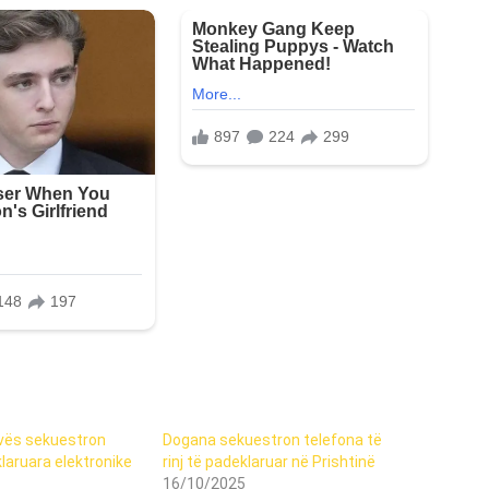
vës sekuestron
Dogana sekuestron telefona të
klaruara elektronike
rinj të padeklaruar në Prishtinë
16/10/2025