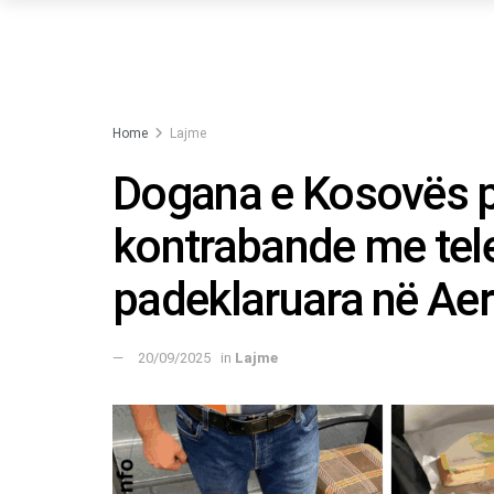
Home
Lajme
Dogana e Kosovës p
kontrabande me tele
padeklaruara në Aer
20/09/2025
in
Lajme