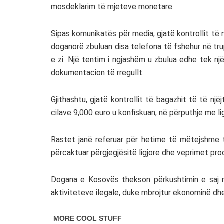
mosdeklarim të mjeteve monetare.
Sipas komunikatës për media, gjatë kontrollit të n
doganorë zbuluan disa telefona të fshehur në trupi
e zi. Një tentim i ngjashëm u zbulua edhe tek një
dokumentacion të rregullt.
Gjithashtu, gjatë kontrollit të bagazhit të të një
cilave 9,000 euro u konfiskuan, në përputhje me li
Rastet janë referuar për hetime të mëtejshme 
përcaktuar përgjegjësitë ligjore dhe veprimet pro
Dogana e Kosovës thekson përkushtimin e saj n
aktiviteteve ilegale, duke mbrojtur ekonominë dhe