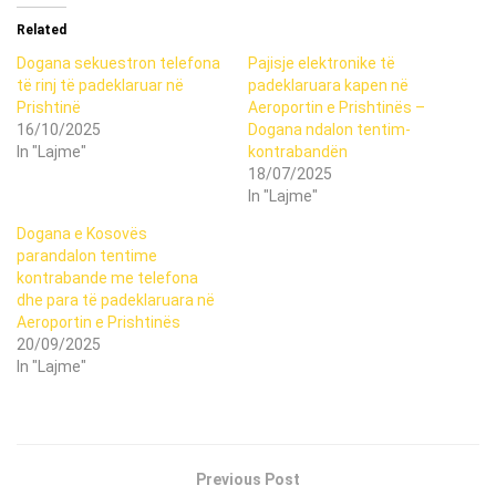
Related
Dogana sekuestron telefona
Pajisje elektronike të
të rinj të padeklaruar në
padeklaruara kapen në
Prishtinë
Aeroportin e Prishtinës –
16/10/2025
Dogana ndalon tentim-
In "Lajme"
kontrabandën
18/07/2025
In "Lajme"
Dogana e Kosovës
parandalon tentime
kontrabande me telefona
dhe para të padeklaruara në
Aeroportin e Prishtinës
20/09/2025
In "Lajme"
Previous Post