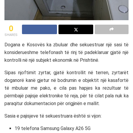
0
SHARES
Dogana e Kosovës ka zbuluar dhe sekuestruar një sasi të
konsiderueshme telefonash të rinj të padeklaruar gjatë një
kontrolli në një subjekt ekonomik në Prishtinë.
Sipas njoftimit zyrtar, gjatë kontrollit në terren, zyrtarët
doganorë kanë gjetur në bodrumin e objektit një kasafortë
të mbuluar me pako, e cila pas hapjes ka rezultuar të
përmbajë pajisje elektronike të reja, për të cilat pala nuk ka
paraqitur dokumentacion për origjinën e mallit.
Sasia e pajisjeve të sekuestruara është si vijon:
19 telefona Samsung Galaxy A26 5G