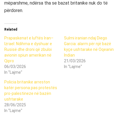
mëparshme, ndërsa tha se bazat britanike nuk do të
përdoren.
Related
Prapaskenat e luftës Iran–
Sulmi iranian ndaj Diego
Izrael: Ndihma e dyshuar e
Garcia: alarm për një bazë
Rusisë dhe droni që zbuloi
kyçe ushtarake në Oqeanin
avionin spiun amerikan në
Indian
Qipro
21/03/2026
06/03/2026
In "Lajme"
In "Lajme"
Policia britanike arreston
katër persona pas protestës
pro-palestineze në bazën
ushtarake
28/06/2025
In "Lajme"