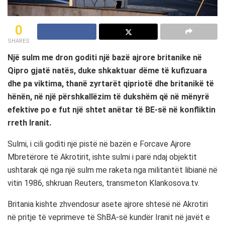
0
SHARES
Një sulm me dron goditi një bazë ajrore britanike në
Qipro gjatë natës, duke shkaktuar dëme të kufizuara
dhe pa viktima, thanë zyrtarët qipriotë dhe britanikë të
hënën, në një përshkallëzim të dukshëm që në mënyrë
efektive po e fut një shtet anëtar të BE-së në konfliktin
rreth Iranit.
Sulmi, i cili goditi një pistë në bazën e Forcave Ajrore
Mbretërore të Akrotirit, ishte sulmi i parë ndaj objektit
ushtarak që nga një sulm me raketa nga militantët libianë në
vitin 1986, shkruan Reuters, transmeton Klankosova.tv.
Britania kishte zhvendosur asete ajrore shtesë në Akrotiri
në pritje të veprimeve të ShBA-së kundër Iranit në javët e