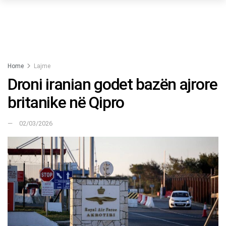
Home
Lajme
Droni iranian godet bazën ajrore
britanike në Qipro
02/03/2026