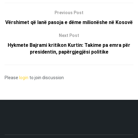
Previous Post
Vërshimet që lanë pasoja e dëme milionëshe në Kosovë
Next Post
Hykmete Bajrami kritikon Kurtin: Takime pa emra për
presidentin, papërgjegjësi politike
Please
login
to join discussion