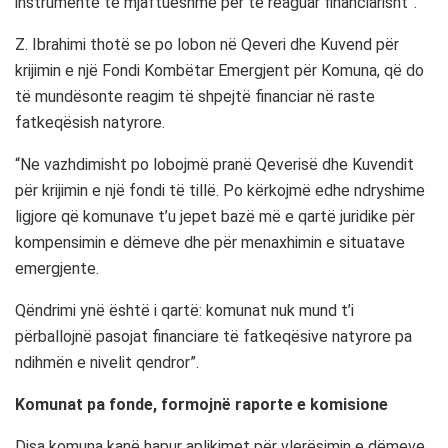
instrumente të mjaftueshme për të reaguar financiarisht”.
Z. Ibrahimi thotë se po lobon në Qeveri dhe Kuvend për
krijimin e një Fondi Kombëtar Emergjent për Komuna, që do
të mundësonte reagim të shpejtë financiar në raste
fatkeqësish natyrore.
“Ne vazhdimisht po lobojmë pranë Qeverisë dhe Kuvendit
për krijimin e një fondi të tillë. Po kërkojmë edhe ndryshime
ligjore që komunave t’u jepet bazë më e qartë juridike për
kompensimin e dëmeve dhe për menaxhimin e situatave
emergjente.
Qëndrimi ynë është i qartë: komunat nuk mund t’i
përballojnë pasojat financiare të fatkeqësive natyrore pa
ndihmën e nivelit qendror”.
Komunat pa fonde, formojnë raporte e komisione
Disa komuna kanë hapur aplikimet për vlerësimin e dëmeve