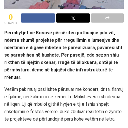
0
SHARES
Përmbytjet në Kosovë përsëriten pothuajse çdo vit,
ndërsa shumë projekte për rregullimin e lumenjve dhe
ndërtimin e digave mbeten të parealizuara, pavarësisht
se parashihen në buxhete. Për pasojë, çdo sezon shiu
rikthen të njëjtin skenar, rrugë të bllokuara, shtëpi të
përmbytura, dëme në bujqësi dhe infrastrukturë të
rrënuar.
Vetëm pak muaj pasi ishte përuruar me koncert, drita, flamuj
e fjalime, nënkalimi i ri në zemër të Malishevës u shndërrua
në liqen. Uji që mbuloi gjithë hyrjen e tij e fshiu shpejt
shkëlqimin e festës verore, duke zbuluar realitetin e zymtë
të projekteve që përfundojnë para kohe vetëm në letra.