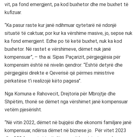
vit, pa fond emergjent, pa kod buxhetor dhe me buxhet të
kufizuar.
“Ka pasur raste kur janë ndihmuar qytetarë në ndonjë
situatë të caktuar, por kur ka vërshime masive, jo, sepse nuk
ka fond emergjent. Edhe po të ketë buxhet, nuk ka kod
buxhetor. Në rastet e vërshimeve, dëmet nuk janë
kompensuar”, – tha ai. Sipas Paçarizit, përgjegjësia për
kompensim është në nivelin qendror: “Është detyrë dhe
përgjegjësi direkte e Qeverisë që përmes ministrive
përkatëse t’i realizojë këto pagesa”.
Nga Komuna e Rahovecit, Drejtoria për Mbrojtje dhe
Shpëtim, thonë se dëmet nga vërshimet janë kompensuar
vetëm pjesërisht.
“Në vitin 2022, dëmet në bujqësi dhe ekonomi familjare janë
kompensuar, ndërsa dëmet në biznese jo. Për vitet 2023