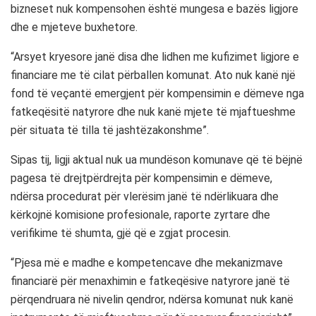
bizneset nuk kompensohen është mungesa e bazës ligjore
dhe e mjeteve buxhetore.
“Arsyet kryesore janë disa dhe lidhen me kufizimet ligjore e
financiare me të cilat përballen komunat. Ato nuk kanë një
fond të veçantë emergjent për kompensimin e dëmeve nga
fatkeqësitë natyrore dhe nuk kanë mjete të mjaftueshme
për situata të tilla të jashtëzakonshme”.
Sipas tij, ligji aktual nuk ua mundëson komunave që të bëjnë
pagesa të drejtpërdrejta për kompensimin e dëmeve,
ndërsa procedurat për vlerësim janë të ndërlikuara dhe
kërkojnë komisione profesionale, raporte zyrtare dhe
verifikime të shumta, gjë që e zgjat procesin.
“Pjesa më e madhe e kompetencave dhe mekanizmave
financiarë për menaxhimin e fatkeqësive natyrore janë të
përqendruara në nivelin qendror, ndërsa komunat nuk kanë