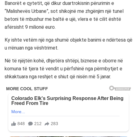
Banorët e qytetit, që dikur duartrokisnin përurimin e
“Malishevës Urbane”, sot shikojnë me zhgënjim një tunel
betoni të mbushur me baltë e ujë, vlera e të cilit është
afërsisht 9 milionë euro.
Ky ishte vetëm një nga shumë objekte banimi e ndërtesa që
u rrënuan nga vështrimet.
Në të njëjtën kohë, dhjetëra shtëpi, biznese e oborre në
komuna të tjera të vendit u përfshinë nga përmbytjet e
shkaktuara nga reshjet e shiut që nisën më 5 janar.