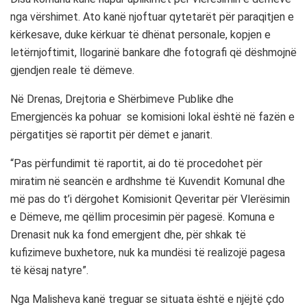
nga vërshimet. Ato kanë njoftuar qytetarët për paraqitjen e
kërkesave, duke kërkuar të dhënat personale, kopjen e
letërnjoftimit, llogarinë bankare dhe fotografi që dëshmojnë
gjendjen reale të dëmeve.
Në Drenas, Drejtoria e Shërbimeve Publike dhe
Emergjencës ka pohuar se komisioni lokal është në fazën e
përgatitjes së raportit për dëmet e janarit.
“Pas përfundimit të raportit, ai do të procedohet për
miratim në seancën e ardhshme të Kuvendit Komunal dhe
më pas do t’i dërgohet Komisionit Qeveritar për Vlerësimin
e Dëmeve, me qëllim procesimin për pagesë. Komuna e
Drenasit nuk ka fond emergjent dhe, për shkak të
kufizimeve buxhetore, nuk ka mundësi të realizojë pagesa
të kësaj natyre”.
Nga Malisheva kanë treguar se situata është e njëjtë çdo