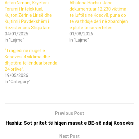
Artan Nimani, Kryetar i
Albulena Haxhiu: Janë
Forumit Intelektual,
dokumentuar 12.230 viktima
Kujton:Zërin e Lirisë dhe
të luftës në Kosovë, puna do
Kujtimi i Pavdekshëm i
të vazhdojë deri në zbardhjen
Rezistencës Shqiptare
e plotë të së vërtetës
04/01/2025
01/08/2026
In "Lajme"
In "Lajme"
“Tragjedi në rrugët e
Kosovës: 4 viktima dhe
dhjetëra të lënduar brenda
24 orëve”.
19/05/2026
In "Category"
Previous Post
Haxhiu: Sot pritet të hiqen masat e BE-së ndaj Kosovës
Next Post