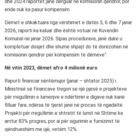
dhe 2024 raportet janë dërguar në komisionin qendror, por
ende nuk ka pasur kompensim.
Dëmet e shkaktuara nga vërshimet e datës 5, 6 dhe 7 janar
2026, raporti ka kaluar dhe është votuar në Kuvendin
Komunal në janar 2026. Sipas procedurave, janë duke u
kompletuar dosjet dhe shumë shpejt do të dorëzohen në
komisionin qendror për kompensim të dëmeve”.
Në vitin 2023, dëmet afro 4 milionë euro
Raporti financiar nëntëmujor (janar – shtator 2025) i
Ministrisë së Financave tregon se një pjesë e projekteve
për rregullimin e lumenjve e ndërtimin e digave nuk kanë
filluar fare, ndërsa të tjerat janë në proces të ngadaltë.
Projekti për rregullimin e shtratit të lumit në Shtime ka
arritur 83% progres, por ai për sigurimin e furnizimit të
qëndrueshëm me ujë, vetëm 12%.