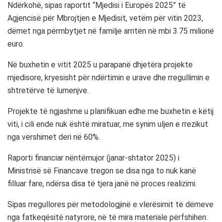
Ndërkohë, sipas raportit “Mjedisi i Europës 2025” të
Agjencisë për Mbrojtjen e Mjedisit, vetëm për vitin 2023,
dëmet nga përmbytjet në familje arritën në mbi 3.75 milionë
euro.
Në buxhetin e vitit 2025 u parapanë dhjetëra projekte
mjedisore, kryesisht për ndërtimin e urave dhe rregullimin e
shtretërve të lumenjve.
Projekte të ngjashme u planifikuan edhe me buxhetin e këtij
viti, i cili ende nuk është miratuar, me synim uljen e rrezikut
nga vërshimet deri në 60%.
Raporti financiar nëntëmujor (janar-shtator 2025) i
Ministrisë së Financave tregon se disa nga to nuk kanë
filluar fare, ndërsa disa të tjera janë në proces realizimi.
Sipas rregullores për metodologjinë e vlerësimit të dëmeve
nga fatkeqësitë natyrore, në të mira materiale përfshihen: