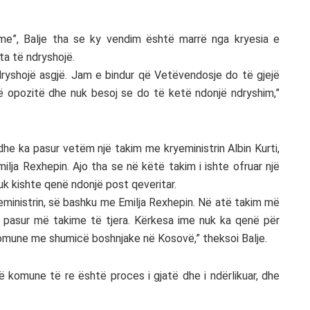
nime”, Balje tha se ky vendim është marrë nga kryesia e
ta të ndryshojë.
ryshojë asgjë. Jam e bindur që Vetëvendosje do të gjejë
ë opozitë dhe nuk besoj se do të ketë ndonjë ndryshim,”
udhe ka pasur vetëm një takim me kryeministrin Albin Kurti,
Emilja Rexhepin. Ajo tha se në këtë takim i ishte ofruar një
uk kishte qenë ndonjë post qeveritar.
ministrin, së bashku me Emilja Rexhepin. Në atë takim më
i pasur më takime të tjera. Kërkesa ime nuk ka qenë për
jë komune me shumicë boshnjake në Kosovë,” theksoi Balje.
ë komune të re është proces i gjatë dhe i ndërlikuar, dhe