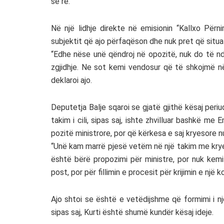
së re.
Në një lidhje direkte në emisionin “Kallxo Për
subjektit që ajo përfaqëson dhe nuk pret që situa
“Edhe nëse unë qëndroj në opozitë, nuk do të nd
zgjidhje. Ne sot kemi vendosur që të shkojmë n
deklaroi ajo.
Deputetja Balje sqaroi se gjatë gjithë kësaj peri
takim i cili, sipas saj, ishte zhvilluar bashkë me 
pozitë ministrore, por që kërkesa e saj kryesore n
“Unë kam marrë pjesë vetëm në një takim me krye
është bërë propozimi për ministre, por nuk kem
post, por për fillimin e procesit për krijimin e n
Ajo shtoi se është e vetëdijshme që formimi i nj
sipas saj, Kurti është shumë kundër kësaj ideje.