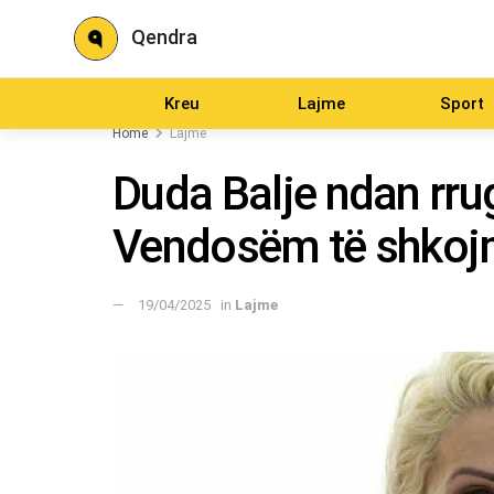
Qendra
Kreu
Lajme
Sport
Home
Lajme
Duda Balje ndan rru
Vendosëm të shkoj
19/04/2025
in
Lajme