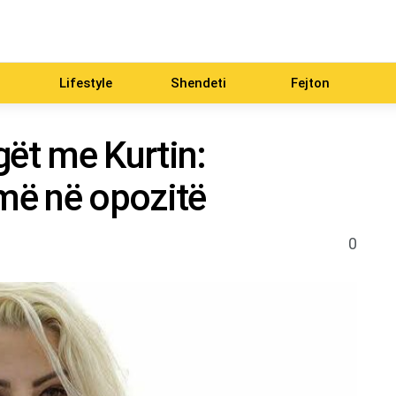
Lifestyle
Shendeti
Fejton
gët me Kurtin:
më në opozitë
0