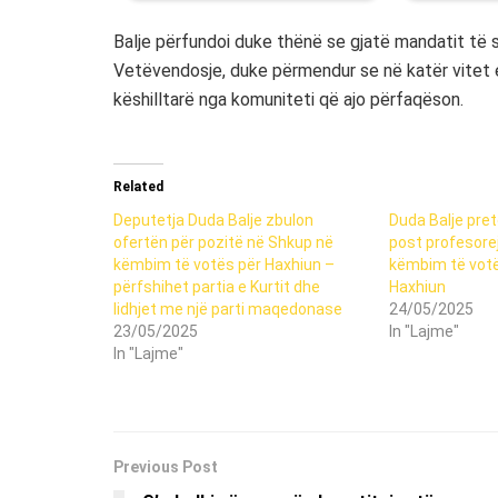
Balje përfundoi duke thënë se gjatë mandatit të s
Vetëvendosje, duke përmendur se në katër vitet 
këshilltarë nga komuniteti që ajo përfaqëson.
Related
Deputetja Duda Balje zbulon
Duda Balje pret
ofertën për pozitë në Shkup në
post profesore
këmbim të votës për Haxhiun –
këmbim të votë
përfshihet partia e Kurtit dhe
Haxhiun
lidhjet me një parti maqedonase
24/05/2025
23/05/2025
In "Lajme"
In "Lajme"
Previous Post