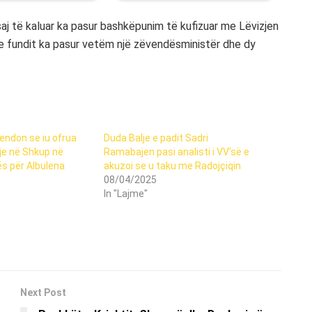
aj të kaluar ka pasur bashkëpunim të kufizuar me Lëvizjen
e fundit ka pasur vetëm një zëvendësministër dhe dy
endon se iu ofrua
Duda Balje e padit Sadri
je në Shkup në
Ramabajen pasi analisti i VV’së e
s për Albulena
akuzoi se u taku me Radojçiqin
08/04/2025
In "Lajme"
Next Post