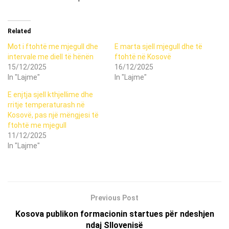
Related
Mot i ftohtë me mjegull dhe
E marta sjell mjegull dhe të
intervale me diell të hënën
ftohtë në Kosovë
15/12/2025
16/12/2025
In "Lajme"
In "Lajme"
E enjtja sjell kthjellime dhe
rritje temperaturash në
Kosovë, pas një mëngjesi të
ftohtë me mjegull
11/12/2025
In "Lajme"
Previous Post
Kosova publikon formacionin startues për ndeshjen
ndaj Sllovenisë