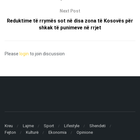
Next Post
Reduktime të rrymës sot në disa zona të Kosovës për
shkak të punimeve në rrjet
Please
login
to join discussion
Kreu
Lajme
Sport
Lifestyle
Shendeti
Fejton
Kulturë
Ekonomia
Opinione