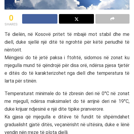
0
SHARES
Të dielën, në Kosovë pritet të mbajë mot stabil dhe me
diell, duke sjellë një ditë të ngrohtë për këtë periudhë të
nëntorit.
Mëngjesi do të jetë paksa i ftohtë, sidomos në zonat ku
mjegulla mund të qëndrojë për disa orë, ndërsa pjesa tjetër
e ditës do të karakterizohet nga diell dhe temperatura të
larta për stinën.
Temperaturat minimale do të zbresin deri në 0°C në zonat
me mjegull, ndërsa maksimalet do të arrijnë deri në 19°C,
duke krijuar ndjesinë e një dite tipike pranverore.
Ka gjasa që mjegulla e ditëve të fundit të shpërndahet
gradualisht gjatë ditës, veçanërisht në ultësira, duke e lënë
vendin nën rreze të plota dielli.