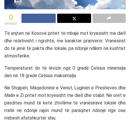
0
SHARES
Të enjten në Kosovë pritet të mbajë mot kryesisht me diell
dhe relativisht i ngrohtë, me karakter pranveror. Vranësirat
do të jenë të pakta dhe lokale, pa ndonjë ndikim në kushtet
atmosferike.
Temperaturat do të lëvizin nga 0 gradë Celsius minimalja
deri në 18 gradë Celsius maksimalja.
Në Shqipëri, Maqedoninë e Veriut, Luginën e Preshevës dhe
Malin e Zi pritet mot kryesisht me diell dhe stabil. Në orët e
pasdites mund të ketë zhvillime të vranësirave lokale dhe
rrallë në ndonjë rajon mund të paraqitet ndonjë rigë ose
rrebesh afatshkurtër shiu.