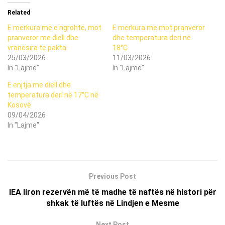
Related
E mërkura më e ngrohtë, mot
E mërkura me mot pranveror
pranveror me diell dhe
dhe temperatura deri në
vranësira të pakta
18°C
25/03/2026
11/03/2026
In "Lajme"
In "Lajme"
E enjtja me diell dhe
temperatura deri në 17°C në
Kosovë
09/04/2026
In "Lajme"
Previous Post
IEA liron rezervën më të madhe të naftës në histori për
shkak të luftës në Lindjen e Mesme
Next Post