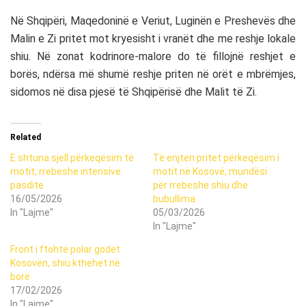
Në Shqipëri, Maqedoninë e Veriut, Luginën e Preshevës dhe
Malin e Zi pritet mot kryesisht i vranët dhe me reshje lokale
shiu. Në zonat kodrinore-malore do të fillojnë reshjet e
borës, ndërsa më shumë reshje priten në orët e mbrëmjes,
sidomos në disa pjesë të Shqipërisë dhe Malit të Zi.
Related
E shtuna sjell përkeqësim të
Të enjten pritet përkeqësim i
motit, rrebeshe intensive
motit në Kosovë, mundësi
pasdite
për rrebeshe shiu dhe
16/05/2026
bubullima
In "Lajme"
05/03/2026
In "Lajme"
Front i ftohtë polar godet
Kosovën, shiu kthehet në
borë
17/02/2026
In "Lajme"