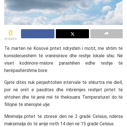
0
SHARES
Të martën në Kosovë pritet ndryshim i motit, me shtim të
konsiderueshëm të vranësirave dhe reshje lokale shiu. Në
viset kodrinore-malore parashihen edhe reshje të
herëpashershme bore.
Gjatë ditës nuk përjashtohen intervale të shkurtra me diell,
por në orët e pasdites dhe mbrëmjes reshjet pritet të
shtohen dhe të jenë më të theksuara. Temperaturat do të
fillojnë të shënojnë ulje.
Minimalja pritet të zbresë deri në 2 gradë Celsius, ndërsa
maksimalja do të arrijë rreth 14 deri në 15 gradë Celsius.