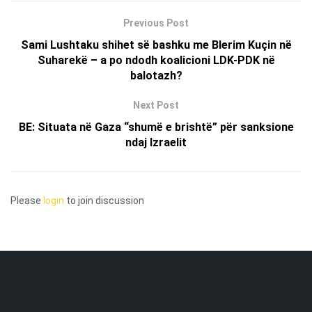
Previous Post
Sami Lushtaku shihet së bashku me Blerim Kuçin në
Suharekë – a po ndodh koalicioni LDK-PDK në
balotazh?
Next Post
BE: Situata në Gaza “shumë e brishtë” për sanksione
ndaj Izraelit
Please
login
to join discussion