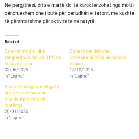
Në përgjithësi, dita e martë do të karakterizohet nga moti i
qëndrueshëm dhe i butë për periudhën e tetorit, me kushte
të përshtatshme për aktivitete në natyrë.
Related
E martë me diell dhe
E Martë me diell dhe
temperatura deri në 31°C në
vranësira të lehta në Kosovë
Kosovë e rajon
e rajon
03/06/2025
14/10/2025
In "Lajme"
In "Lajme"
Acar në mëngjes, diell gjatë
ditës – vranësira dhe
mundësi për borë në
mbrëmje
20/01/2026
In "Lajme"