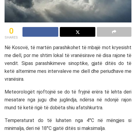
0
SHARES
Në Kosovë, të martën parashikohet të mbajë mot kryesisht
me diell, por me shtim lokal të vranësirave në disa rajone të
vendit. Sipas parashikimeve sinoptike, gjatë ditës do të
ketë alternime mes intervaleve me diell dhe periudhave me
vranësira.
Meteorologët njoftojnë se do të fryjnë erëra të lehta deri
mesatare nga jugu dhe juglindja, ndërsa në ndonjë rajon
mund të ketë rigë të dobëta shiu afatshkurtra.
Temperaturat do të luhaten nga 4°C në mëngjes si
minimalja, deri në 18°C gjatë ditës si maksimalja.