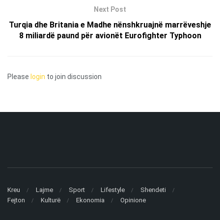
Next Post
Turqia dhe Britania e Madhe nënshkruajnë marrëveshje
8 miliardë paund për avionët Eurofighter Typhoon
Please
login
to join discussion
Kreu
Lajme
Sport
Lifestyle
Shendeti
Fejton
Kulturë
Ekonomia
Opinione