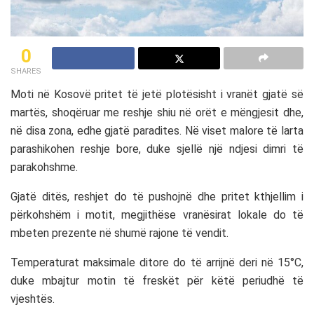
0
SHARES
Moti në Kosovë pritet të jetë plotësisht i vranët gjatë së
martës, shoqëruar me reshje shiu në orët e mëngjesit dhe,
në disa zona, edhe gjatë paradites. Në viset malore të larta
parashikohen reshje bore, duke sjellë një ndjesi dimri të
parakohshme.
Gjatë ditës, reshjet do të pushojnë dhe pritet kthjellim i
përkohshëm i motit, megjithëse vranësirat lokale do të
mbeten prezente në shumë rajone të vendit.
Temperaturat maksimale ditore do të arrijnë deri në 15°C,
duke mbajtur motin të freskët për këtë periudhë të
vjeshtës.