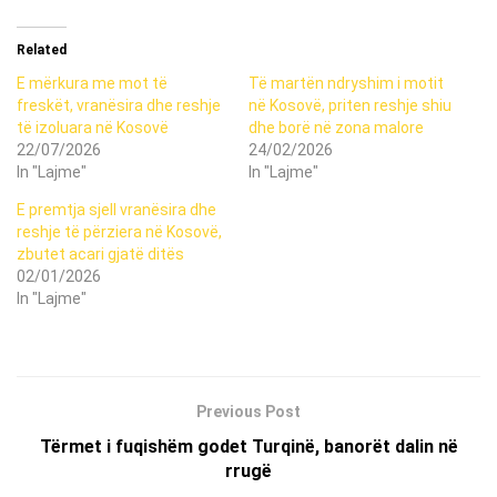
Related
E mërkura me mot të
Të martën ndryshim i motit
freskët, vranësira dhe reshje
në Kosovë, priten reshje shiu
të izoluara në Kosovë
dhe borë në zona malore
22/07/2026
24/02/2026
In "Lajme"
In "Lajme"
E premtja sjell vranësira dhe
reshje të përziera në Kosovë,
zbutet acari gjatë ditës
02/01/2026
In "Lajme"
Previous Post
Tërmet i fuqishëm godet Turqinë, banorët dalin në
rrugë