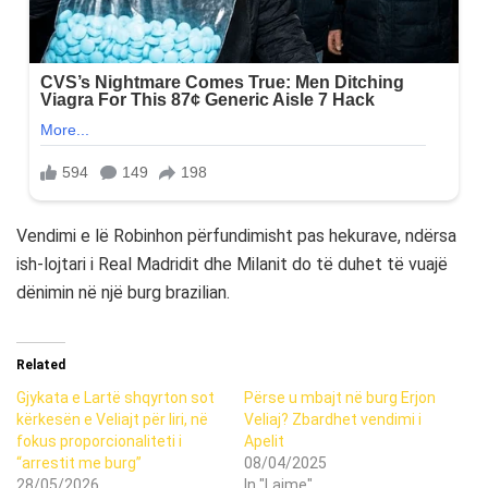
Vendimi e lë Robinhon përfundimisht pas hekurave, ndërsa
ish-lojtari i Real Madridit dhe Milanit do të duhet të vuajë
dënimin në një burg brazilian.
Related
Gjykata e Lartë shqyrton sot
Përse u mbajt në burg Erjon
kërkesën e Veliajt për liri, në
Veliaj? Zbardhet vendimi i
fokus proporcionaliteti i
Apelit
“arrestit me burg”
08/04/2025
28/05/2026
In "Lajme"