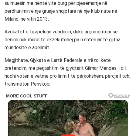
sulmuesin me nëntë vite burg për pjesëmarrje në
përdhunimin e një gruaje shqiptare në një klub nate në
Milano, në vitin 2013.
Avokatët e tij apeluan vendimin, duke argumentuar se
dënimi nuk mund të ekzekutohej pa u shteruar të gjitha
mundësitë e apelimit.
Megjithatë, Gjykata e Lartë Federale e rrëzoi këtë
pretendim, me përjashtim të gjyqtarit Gilmar Mendes, i cili
hodhi votën e vetme pro lirimit të përkohshëm, përcjell tch,
transmeton Periskopi.