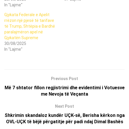
In "Lajme"
Gjykata Federale e Apelit
rrëzon një pjesë të tarifave
të Trump, Shtëpia e Bardhë
paralajmëron apel në
Gjykatën Supreme
30/08/2025
In "Lajme"
Previous Post
Më 7 shtator fillon regjistrimi dhe evidentimi i Votuesve
me Nevoja të Veçanta
Next Post
Shkrimin skandaloz kundër UÇK-së, Berisha kërkon nga
OVL-UÇK të bëjë përgatitje për padi ndaj Dimal Bashës