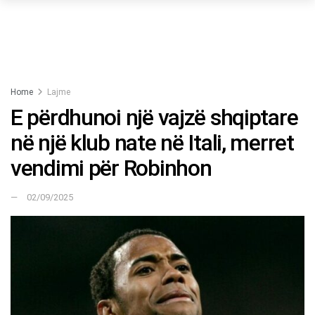
Home
Lajme
E përdhunoi një vajzë shqiptare
në një klub nate në Itali, merret
vendimi për Robinhon
02/09/2025