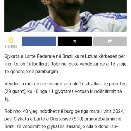
0
SHARES
Gjykata e Lartë Federale në Brazil ka refuzuar kërkesën për
lirim të ish-futbollistit Robinho, duke vendosur që ai të vijojë
të qëndrojë në paraburgim.
Vendimi u mor në një seancë virtuale të zhvilluar të premten
(29 gusht), ku 10 nga 11 gjyqtarët votuan kundër lirimit të
tij.
Robinho, 40 vjeç, ndodhet në burg që nga marsi i vitit 2024,
pasi Gjykata e Lartë e Drejtësisë (STJ) pranoi zbatimin në
Brazil të vendimit të gjykatës italiane, e cila e dënoi ish-