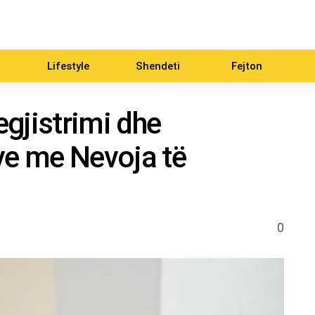
Lifestyle
Shendeti
Fejton
egjistrimi dhe
ve me Nevoja të
0