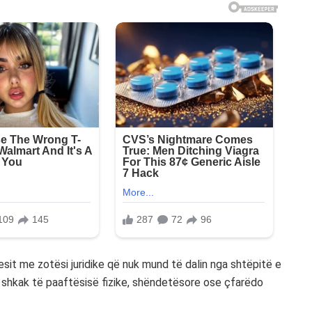
it me zotësi juridike që nuk mund të dalin nga shtëpitë e
r shkak të paaftësisë fizike, shëndetësore ose çfarëdo