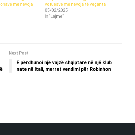
rsonave me nevoja
votuesve me nevoja të veçanta
05/02/2025
In "Lajme"
Next Post
E përdhunoi një vajzë shqiptare në një klub
në
nate në Itali, merret vendimi për Robinhon