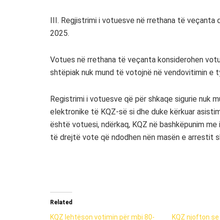
III. Regjistrimi i votuesve në rrethana të veçanta
2025.
Votues në rrethana të veçanta konsiderohen votue
shtëpiak nuk mund të votojnë në vendovitimin e t
Registrimi i votuesve që për shkaqe sigurie nuk
elektronike të KQZ-së si dhe duke kërkuar asist
është votuesi, ndërkaq, KQZ në bashkëpunim me 
të drejtë vote që ndodhen nën masën e arrestit s
Related
KQZ lehtëson votimin për mbi 80-
KQZ njofton se k