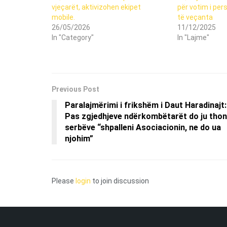
vjeçarët, aktivizohen ekipet
për votim i pe
mobile.
të veçanta
26/05/2026
11/12/2025
In "Category"
In "Lajme"
Previous Post
Paralajmërimi i frikshëm i Daut Haradinajt:
Pas zgjedhjeve ndërkombëtarët do ju tho
serbëve “shpalleni Asociacionin, ne do ua
njohim”
Please
login
to join discussion