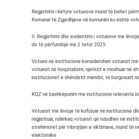
Regjistrimi i këtyre votuesve mund të bëhet përm
Komunal të Zgjedhjeve në komunën ku është votu
II. Regjistrimi dhe evidentimi i votuesve me lëvizj
do të përfundojë më 2 tetor 2025.
Votues në institucione konsiderohen votuesit me zo
votuesit në hospitalizim, njerëzit e moshuar në sh
institucionet e shëndetit mendor, të burgosurit n
KQZ në bashkëpunim me institucione relevante bë
Votuesit me lëvizje të kufiziuar në institucione d
regjistruar, ndërkaq votuesit që ndodhen në insti
strehimoret për mbrojtjen e viktimave, mund të r
elektornike.