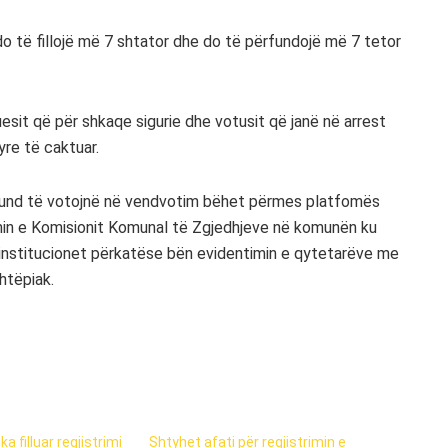
 do të fillojë më 7 shtator dhe do të përfundojë më 7 tetor
sit që për shkaqe sigurie dhe votusit që janë në arrest
yre të caktuar.
 mund të votojnë në vendvotim bëhet përmes platfomës
imin e Komisionit Komunal të Zgjedhjeve në komunën ku
institucionet përkatëse bën evidentimin e qytetarëve me
htëpiak.
a filluar regjistrimi
Shtyhet afati për regjistrimin e