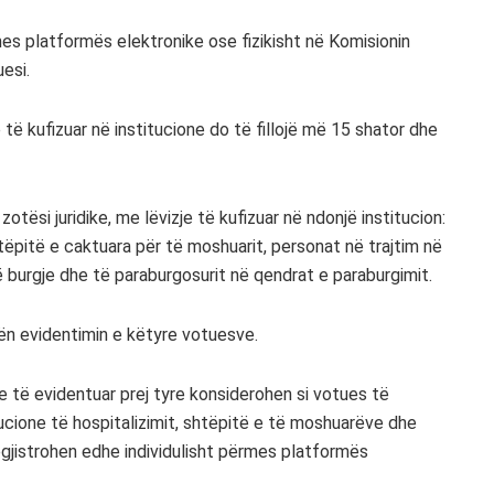
es platformës elektronike ose fizikisht në Komisionin
esi.
e të kufizuar në institucione do të fillojë më 15 shator dhe
tësi juridike, me lëvizje të kufizuar në ndonjë institucion:
tëpitë e caktuara për të moshuarit, personat në trajtim në
ë burgje dhe të paraburgosurit në qendrat e paraburgimit.
n evidentimin e këtyre votuesve.
he të evidentuar prej tyre konsiderohen si votues të
tucione të hospitalizimit, shtëpitë e të moshuarëve dhe
egjistrohen edhe individulisht përmes platformës