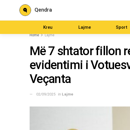
Qendra
Kreu
Lajme
Sport
Home
Lajme
Më 7 shtator fillon r
evidentimi i Votues
Veçanta
02/09/2025
in
Lajme