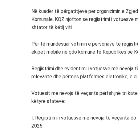
Në kuadër të përgatitjeve për organizimin e Zgj
Komunale, KQZ njofton se regjistrimi i votuesve me
shtator të këtij viti.
Për të mundësuar votimin e personave të regjistr
ekipet mobile në çdo komunë të Republikës së Ko
Regjistrimi dhe evidentimi i votuesve me nevoja 
relevante dhe përmes platformës eletronike, e cila
Votuesit me nevoja të veçanta përfshijnë tri kateg
këtyre afateve:
I. Regjistrimi i votuesve me nevoja të veçanta do
2025.