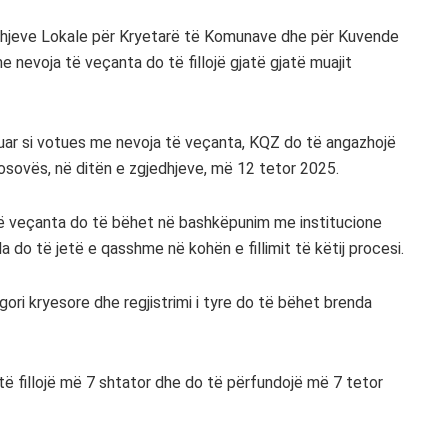
edhjeve Lokale për Kryetarë të Komunave dhe për Kuvende
 nevoja të veçanta do të fillojë gjatë gjatë muajit
uar si votues me nevoja të veçanta, KQZ do të angazhojë
sovës, në ditën e zgjedhjeve, më 12 tetor 2025.
të veçanta do të bëhet në bashkëpunim me institucione
 do të jetë e qasshme në kohën e fillimit të këtij procesi.
ori kryesore dhe regjistrimi i tyre do të bëhet brenda
 të fillojë më 7 shtator dhe do të përfundojë më 7 tetor