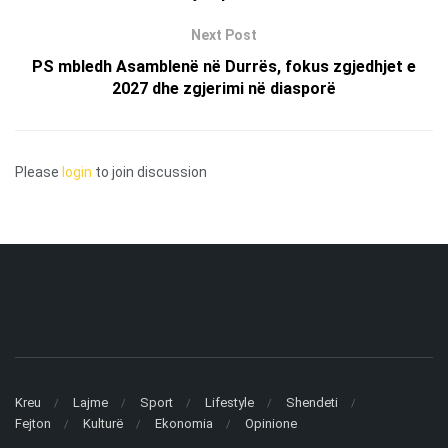
Next Post
PS mbledh Asamblenë në Durrës, fokus zgjedhjet e
2027 dhe zgjerimi në diasporë
Please
login
to join discussion
Kreu
Lajme
Sport
Lifestyle
Shendeti
Fejton
Kulturë
Ekonomia
Opinione