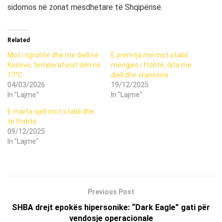
sidomos në zonat mesdhetare të Shqipërisë.
Related
Mot i ngrohtë dhe me diell në
E premtja me mot stabil:
Kosovë, temperaturat deri në
mëngjes i ftohtë, dita me
17°C
diell dhe vranësira
04/03/2026
19/12/2025
In "Lajme"
In "Lajme"
E marta sjell mot stabil dhe
të ftohtë
09/12/2025
In "Lajme"
Previous Post
SHBA drejt epokës hipersonike: “Dark Eagle” gati për
vendosje operacionale