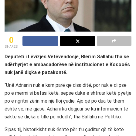
0
SHARES
Deputeti i Lëvizjes Vetëvendosje, Blerim Sallahu tha se
ndërhyrjet e ambasadorëve në institucionet e Kosooës
nuk janë diçka e pazakontë.
“Unë Adnanin nuk e kam parë qe disa ditë, por nuk e di pse
po e merrni si befasi këtë, sepse duke e shtruar këtë pyetje
po e ngritni zërin me një lloj çudie. Ajo që po dua të them
është se, me gjasë, Adnani ka dëgjuar se ka informacion të
saktë se diçka e tillë po ndodh”, tha Sallahu në Politiko.
Sipas tij, historikisht nuk është për t’u çuditur që të ketë