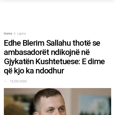
Home
Lajme
Edhe Blerim Sallahu thotë se
ambasadorët ndikojnë në
Gjykatën Kushtetuese: E dime
që kjo ka ndodhur
12/03/2026