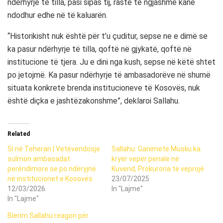
ndërhyrje të tilla, pasi sipas tij, raste të ngjashme kanë
ndodhur edhe në të kaluarën.
“Historikisht nuk është për t’u çuditur, sepse ne e dimë se
ka pasur ndërhyrje të tilla, qoftë në gjykatë, qoftë në
institucione të tjera. Ju e dini nga kush, sepse në këtë shtet
po jetojmë. Ka pasur ndërhyrje të ambasadorëve në shumë
situata konkrete brenda institucioneve të Kosovës, nuk
është diçka e jashtëzakonshme”, deklaroi Sallahu.
Related
Si në Teheran | Vetëvendosje
Sallahu: Ganimete Musliu ka
sulmon ambasadat
kryer vepër penale në
perëndimore se po ndëryjnë
Kuvend, Prokuroria të veprojë
në institucionet e Kosovës
23/07/2025
12/03/2026
In "Lajme"
In "Lajme"
Blerim Sallahu reagon për