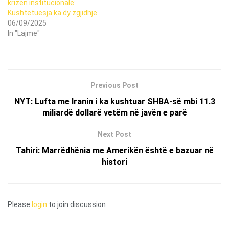
krizën institucionale:
Kushtetuesja ka dy zgjidhje
06/09/2025
In "Lajme"
Previous Post
NYT: Lufta me Iranin i ka kushtuar SHBA-së mbi 11.3
miliardë dollarë vetëm në javën e parë
Next Post
Tahiri: Marrëdhënia me Amerikën është e bazuar në
histori
Please
login
to join discussion