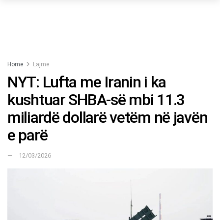
Home
Lajme
NYT: Lufta me Iranin i ka
kushtuar SHBA-së mbi 11.3
miliardë dollarë vetëm në javën
e parë
12/03/2026