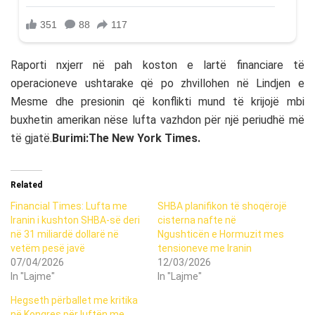
Raporti nxjerr në pah koston e lartë financiare të
operacioneve ushtarake që po zhvillohen në Lindjen e
Mesme dhe presionin që konflikti mund të krijojë mbi
buxhetin amerikan nëse lufta vazhdon për një periudhë më
të gjatë.
Burimi:The New York Times.
Related
Financial Times: Lufta me
SHBA planifikon të shoqërojë
Iranin i kushton SHBA-së deri
cisterna nafte në
në 31 miliardë dollarë në
Ngushticën e Hormuzit mes
vetëm pesë javë
tensioneve me Iranin
07/04/2026
12/03/2026
In "Lajme"
In "Lajme"
Hegseth përballet me kritika
në Kongres për luftën me