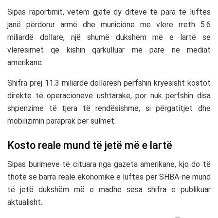
Sipas raportimit, vetëm gjatë dy ditëve të para të luftës
janë përdorur armë dhe municione me vlerë rreth 5.6
miliardë dollarë, një shumë dukshëm më e lartë se
vlerësimet që kishin qarkulluar më parë në mediat
amerikane.
Shifra prej 11.3 miliardë dollarësh përfshin kryesisht kostot
direkte të operacioneve ushtarake, por nuk përfshin disa
shpenzime të tjera të rëndësishme, si përgatitjet dhe
mobilizimin paraprak për sulmet.
Kosto reale mund të jetë më e lartë
Sipas burimeve të cituara nga gazeta amerikane, kjo do të
thotë se barra reale ekonomike e luftës për SHBA-në mund
të jetë dukshëm më e madhe sesa shifra e publikuar
aktualisht.