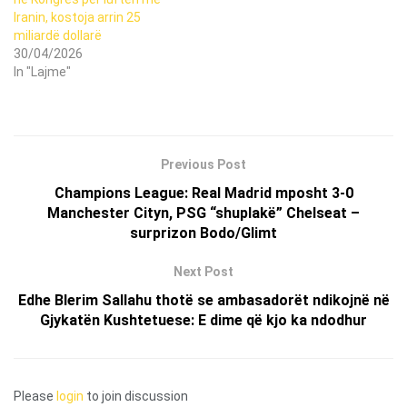
Iranin, kostoja arrin 25
miliardë dollarë
30/04/2026
In "Lajme"
Previous Post
Champions League: Real Madrid mposht 3-0
Manchester Cityn, PSG “shuplakë” Chelseat –
surprizon Bodo/Glimt
Next Post
Edhe Blerim Sallahu thotë se ambasadorët ndikojnë në
Gjykatën Kushtetuese: E dime që kjo ka ndodhur
Please
login
to join discussion