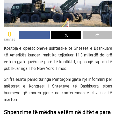
0
SHARES
Kostoja e operacioneve ushtarake të
Shtetet e Bashkuara
të Amerikës
kundër
Iranit
ka tejkaluar 11.3 miliardë dollarë
vetëm gjatë javës së parë të konfliktit, sipas një raporti të
publikuar nga
The New York Times
.
Shifra është paraqitur nga
Pentagoni
gjatë një informimi për
anëtarët e
Kongresi i Shteteve të Bashkuara
, sipas
burimeve që morën pjesë në konferencën e zhvilluar të
martën.
Shpenzime të mëdha vetëm në ditët e para