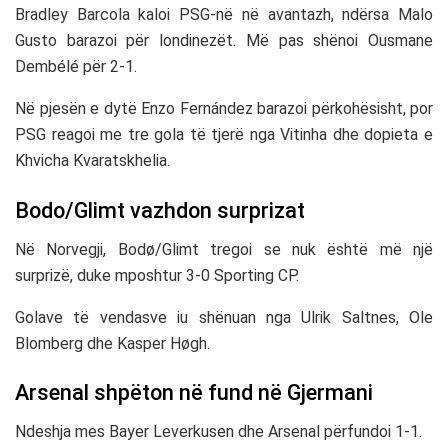
Bradley Barcola
kaloi PSG-në në avantazh, ndërsa
Malo
Gusto
barazoi për londinezët. Më pas shënoi
Ousmane
Dembélé
për 2-1.
Në pjesën e dytë
Enzo Fernández
barazoi përkohësisht, por
PSG reagoi me tre gola të tjerë nga
Vitinha
dhe dopieta e
Khvicha Kvaratskhelia
.
Bodo/Glimt vazhdon surprizat
Në Norvegji,
Bodø/Glimt
tregoi se nuk është më një
surprizë, duke mposhtur 3-0
Sporting CP
.
Golave të vendasve iu shënuan nga
Ulrik Saltnes
,
Ole
Blomberg
dhe
Kasper Høgh
.
Arsenal shpëton në fund në Gjermani
Ndeshja mes
Bayer Leverkusen
dhe
Arsenal
përfundoi 1-1.