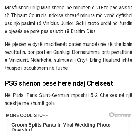
Mesfushori uruguaian shënoi në minutën e 20-të pas asistit
të
Thibaut Courtois
, ndërsa shtatë minuta më vonë dyfishoi
pas një pasimi të
Vinícius Júnior
. Goli i tretë erdhi në fundin
e pjesës së parë pas asistit të
Brahim Díaz
.
Në pjesën e dytë madrilenët patën mundësinë të thellonin
rezultatin, por portieri
Gianluigi Donnarumma
priti penalltinë
e Viniciusit. Ndërkohë, sulmuesi i Cityt
Erling Haaland
ishte
thuajse i padukshëm në fushë.
PSG shënon pesë herë ndaj Chelseat
Në Paris,
Paris Saint‑Germain
mposhti 5-2
Chelsea
në një
ndeshje me shumë gola.