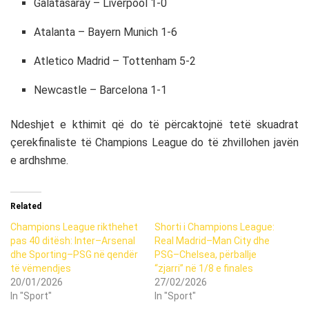
Galatasaray – Liverpool 1-0
Atalanta – Bayern Munich 1-6
Atletico Madrid – Tottenham 5-2
Newcastle – Barcelona 1-1
Ndeshjet e kthimit që do të përcaktojnë tetë skuadrat
çerekfinaliste të Champions League do të zhvillohen javën
e ardhshme.
Related
Champions League rikthehet
Shorti i Champions League:
pas 40 ditësh: Inter–Arsenal
Real Madrid–Man City dhe
dhe Sporting–PSG në qendër
PSG–Chelsea, përballje
të vëmendjes
“zjarri” në 1/8 e finales
20/01/2026
27/02/2026
In "Sport"
In "Sport"