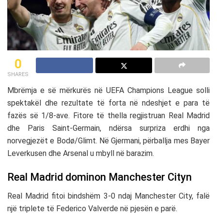
0
SHARES
Mbrëmja e së mërkurës në
UEFA Champions League
solli
spektakël dhe rezultate të forta në ndeshjet e para të
fazës së 1/8-ave. Fitore të thella regjistruan
Real Madrid
dhe
Paris Saint‑Germain
, ndërsa surpriza erdhi nga
norvegjezët e
Bodø/Glimt
. Në Gjermani, përballja mes
Bayer
Leverkusen
dhe
Arsenal
u mbyll në barazim.
Real Madrid dominon Manchester Cityn
Real Madrid
fitoi bindshëm 3-0 ndaj
Manchester City
, falë
një triplete të
Federico Valverde
në pjesën e parë.