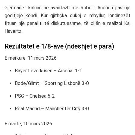
Gjermanët kaluan në avantazh me
Robert Andrich
pas një
goditjeje këndi. Kur gjithçka dukej e mbyllur, londinezët
fituan një penallti të diskutueshme, të cilën e realizoi
Kai
Havertz
.
Rezultatet e 1/8-ave (ndeshjet e para)
E mërkurë, 11 mars 2026
Bayer Leverkusen – Arsenal 1-1
Bodø/Glimt – Sporting Lisbonë 3-0
PSG – Chelsea 5-2
Real Madrid – Manchester City 3-0
E martë, 10 mars 2026