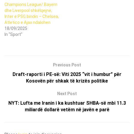
Champions League/ Bayern
dhe Liverpool shkëlqejnë,
Inter e PSG bindin – Chelsea,
Atletico e Ajax ndalohen
18/09/2025
In "Sport"
Previous Post
Draft-raporti i PE-së: Viti 2025 “vit i humbur” për
Kosovën për shkak të krizës politike
Next Post
NYT: Lufta me Iranin i ka kushtuar SHBA-së mbi 11.3
miliardë dollarë vetëm në javën e parë