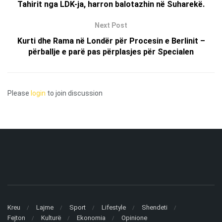
Tahirit nga LDK-ja, harron balotazhin në Suharekë.
Next Post
Kurti dhe Rama në Londër për Procesin e Berlinit –
përballje e parë pas përplasjes për Specialen
Please
login
to join discussion
Kreu
Lajme
Sport
Lifestyle
Shendeti
Fejton
Kulturë
Ekonomia
Opinione