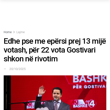
Home
Lajme
Edhe pse me epërsi prej 13 mijë
votash, për 22 vota Gostivari
shkon në rivotim
20/10/2025