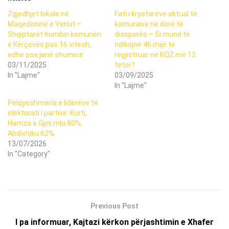
Zgjedhjet lokale në
Fati i kryetarëve aktual të
Maqedoninë e Veriut –
komunave në dorë të
Shqiptarët humbin komunën
diasporës – Si mund të
e Kërçovës pas 16 vitesh,
ndikojnë 46 mijë të
edhe pse janë shumicë
regjistruar në KQZ më 12
03/11/2025
tetor?
In "Lajme"
03/09/2025
In "Lajme"
Pëlqyeshmëria e liderëve te
elektorati i partive: Kurti,
Hamza e Gjini mbi 80%,
Abdixhiku 62%.
13/07/2026
In "Category"
Previous Post
I pa informuar, Kajtazi kërkon përjashtimin e Xhafer