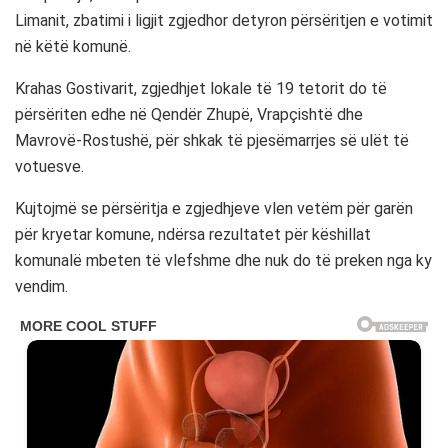
Limanit, zbatimi i ligjit zgjedhor detyron përsëritjen e votimit
në këtë komunë.
Krahas Gostivarit, zgjedhjet lokale të 19 tetorit do të
përsëriten edhe në Qendër Zhupë, Vrapçishtë dhe
Mavrovë-Rostushë, për shkak të pjesëmarrjes së ulët të
votuesve.
Kujtojmë se përsëritja e zgjedhjeve vlen vetëm për garën
për kryetar komune, ndërsa rezultatet për këshillat
komunalë mbeten të vlefshme dhe nuk do të preken nga ky
vendim.