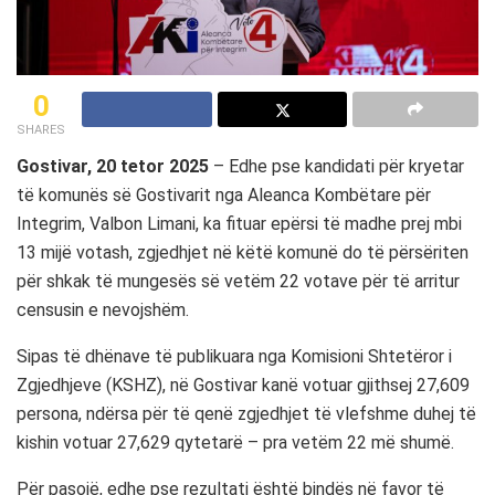
0
SHARES
Gostivar, 20 tetor 2025
– Edhe pse kandidati për kryetar
të komunës së Gostivarit nga Aleanca Kombëtare për
Integrim, Valbon Limani, ka fituar epërsi të madhe prej mbi
13 mijë votash, zgjedhjet në këtë komunë do të përsëriten
për shkak të mungesës së vetëm 22 votave për të arritur
censusin e nevojshëm.
Sipas të dhënave të publikuara nga Komisioni Shtetëror i
Zgjedhjeve (KSHZ), në Gostivar kanë votuar gjithsej 27,609
persona, ndërsa për të qenë zgjedhjet të vlefshme duhej të
kishin votuar 27,629 qytetarë – pra vetëm 22 më shumë.
Për pasojë, edhe pse rezultati është bindës në favor të