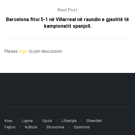
Next Post
Barcelona fitoi 5-1 në Villarreal në raundin e gjashtë të
kampionatit spanjoll.
Please
login
to join discussion
Kreu
Lajme
Sport
Lifestyle
Shendeti
Fejton
Kulturë
Ekonomia
Opinione