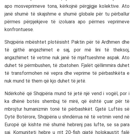
apo mosveprimeve tona, kërkojnë përgjigje kolektive. Ato
janë shumë të skajshme e shumë globale për tu përballur
përmes përpjekjeve të izoluara apo përmes veprimeve
konfrontuese.
Shqipëria mbështet plotësisht Paktin për të Ardhmen dhe
të gjithë angazhimet e saj, por më lini të theksoj,
angazhimet të vetme nuk janë të mjaftueshme aspak. Ato
duhet të përmbushen, të zbatohen. Fjalët qëllimmira duhet
të transformohen në vepra dhe veprime të përbashkëta e
nuk mund të them që kjo duhet të jetë.
Ndërkohë që Shqipëria mund të jetë një vend i vogël, por i
ka dhënë botës shembuj të mirë, që është çuar për të
mbrojtur humanizmin tonë të përbashkët. Gjatë Luftës së
Dytë Botërore, Shqipëria u shndërrua në të vetmin vend në
Europë që kishte më shumë hebrenj pas lufte, se sa para
saj. Komuniteti hebre u rrit 20-fish gjatë holokaustit falë