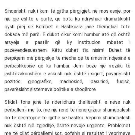
Sinqerisht, nuk i kam të gjitha përgjigjet, në mos asnjë, por
një gjë është e qartë, që bota ka ndryshuar dramatikisht
qysh prej se Kombet e Bashkuara janë themeluar tetë
dekada më parë. E duket sikur kemi humbur atë që është
arsyeja e pastër që ky institucion mbetet i
pazëvendësueshëm. Këtu duhet t’ia nisim! Duhet të
përpiqemi me përpjekje të mëdha që të rimarrim ndjesinë e
përbashkësisë që ka humbur. Jemi buzë një rreziku të
jashtëzakonshëm e askush nuk është i sigurt, pavarësisht
pozitës gjeografike, madhësisë, pasurisë, fuqisë,
pavarësisht sistemeve politike e shoqërore.
Sfidat tona janë të ndërlidhura thellësisht, e nëse nuk
përballemi me to, me një rend të rienergjizuar shumëpalësh
do të dështojmë të gjithë së bashku. Veprimi shumëpalësh
nuk është një zgjedhje, është nevojë urgjente. Problemet
me të cilat përballemi sot, qofshin si rezultat i veprimeve