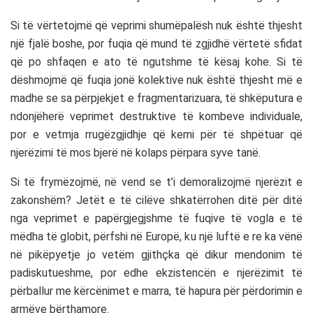
Si të vërtetojmë që veprimi shumëpalësh nuk është thjesht
një fjalë boshe, por fuqia që mund të zgjidhë vërtetë sfidat
që po shfaqen e ato të ngutshme të kësaj kohe. Si të
dëshmojmë që fuqia jonë kolektive nuk është thjesht më e
madhe se sa përpjekjet e fragmentarizuara, të shkëputura e
ndonjëherë veprimet destruktive të kombeve individuale,
por e vetmja rrugëzgjidhje që kemi për të shpëtuar që
njerëzimi të mos bjerë në kolaps përpara syve tanë.
Si të frymëzojmë, në vend se t’i demoralizojmë njerëzit e
zakonshëm? Jetët e të cilëve shkatërrohen ditë për ditë
nga veprimet e papërgjegjshme të fuqive të vogla e të
mëdha të globit, përfshi në Europë, ku një luftë e re ka vënë
në pikëpyetje jo vetëm gjithçka që dikur mendonim të
padiskutueshme, por edhe ekzistencën e njerëzimit të
përballur me kërcënimet e marra, të hapura për përdorimin e
armëve bërthamore.