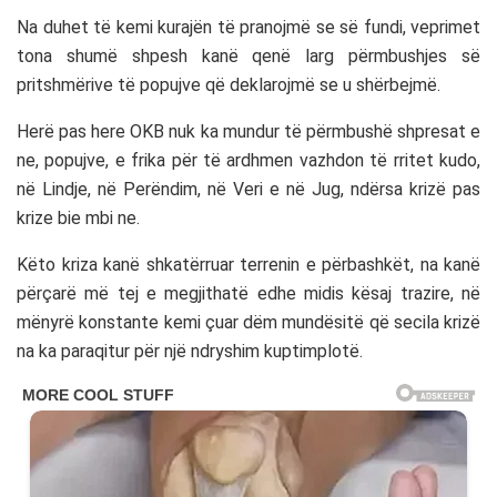
Na duhet të kemi kurajën të pranojmë se së fundi, veprimet
tona shumë shpesh kanë qenë larg përmbushjes së
pritshmërive të popujve që deklarojmë se u shërbejmë.
Herë pas here OKB nuk ka mundur të përmbushë shpresat e
ne, popujve, e frika për të ardhmen vazhdon të rritet kudo,
në Lindje, në Perëndim, në Veri e në Jug, ndërsa krizë pas
krize bie mbi ne.
Këto kriza kanë shkatërruar terrenin e përbashkët, na kanë
përçarë më tej e megjithatë edhe midis kësaj trazire, në
mënyrë konstante kemi çuar dëm mundësitë që secila krizë
na ka paraqitur për një ndryshim kuptimplotë.