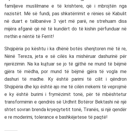
familjeve muslilmane e të krishtere, që i mbrojtën nga
nazistët. Më së fundi, pas shkatërrimit e rënies së Kabulit
në duart e talibanëve 3 vjet më parë, ne strehuam disa
mijëra afganë që në të kundërt do të kishin përfunduar në
rrethin e nëntë të Ferrit!
Shqipëria po kështu i ka dhënë botës shenjtoren më të re,
Nënë Tereza, jeta e së cilës ka mishëruar dashurinë për
njerëzimin. Na ka kujtuar se jo të gjithë ne mund të bëjmë
gjëra të mëdha, por mund të bëjmë gjëra të vogla me
dashuri të madhe. Ky është parimi të cilit i qëndron
Shqipëria dhe kjo është ajo me të cilën rrekemi të veprojmë
e ky është burimi i frymëzimit tonë, për të mbështetur
transformimin e qendrës së Urdhrit Botëror Bektashi në një
shtet sovran brenda kryeqytetit tonë, Tiranës, si një qendër
e re moderimi, tolerance e bashkëjetese të paqtë!