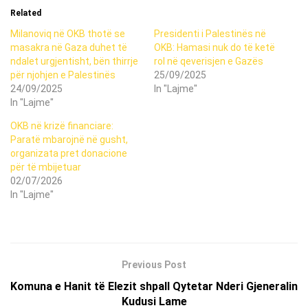
Related
Milanoviq në OKB thotë se
Presidenti i Palestinës në
masakra në Gaza duhet të
OKB: Hamasi nuk do të ketë
ndalet urgjentisht, bën thirrje
rol në qeverisjen e Gazës
për njohjen e Palestinës
25/09/2025
24/09/2025
In "Lajme"
In "Lajme"
OKB në krizë financiare:
Paratë mbarojnë në gusht,
organizata pret donacione
për të mbijetuar
02/07/2026
In "Lajme"
Previous Post
Komuna e Hanit të Elezit shpall Qytetar Nderi Gjeneralin
Kudusi Lame