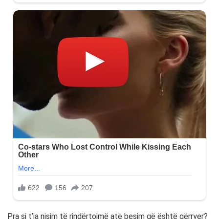
Pra si t’ia nisim të rindërtojmë atë besim që është gërryer?