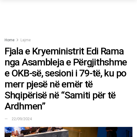
Home
Lajme
Fjala e Kryeministrit Edi Rama
nga Asambleja e Përgjithshme
e OKB-së, sesioni i 79-të, ku po
merr pjesë në emër të
Shqipërisë në “Samiti për të
Ardhmen”
22/09/2024