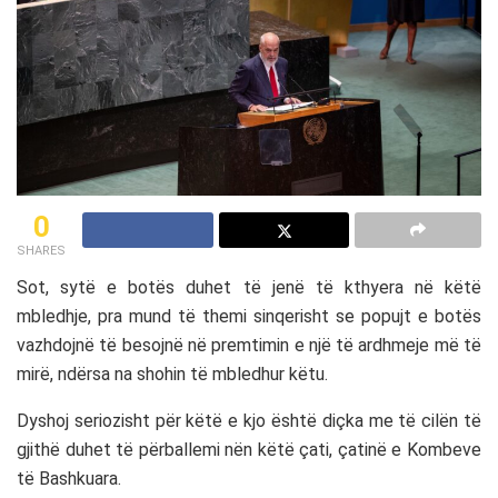
0
SHARES
Sot, sytë e botës duhet të jenë të kthyera në këtë
mbledhje, pra mund të themi sinqerisht se popujt e botës
vazhdojnë të besojnë në premtimin e një të ardhmeje më të
mirë, ndërsa na shohin të mbledhur këtu.
Dyshoj seriozisht për këtë e kjo është diçka me të cilën të
gjithë duhet të përballemi nën këtë çati, çatinë e Kombeve
të Bashkuara.