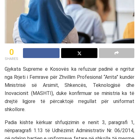
0
SHARES
Gjykata Supreme e Kosovës ka refuzuar padinë e ngritur
nga Rrjeti i Femrave për Zhvillim Profesional “Arrita” kundër
Ministrisë së Arsimit, Shkencës, Teknologjisë dhe
Inovacionit (MASHTI), duke konfirmuar se ministria ka të
drejtë ligjore të përcaktojë rregullat për uniformat
shkollore.
Padia kishte kërkuar shfuqizimin e nenit 3, paragrafi 1,
nënparagrafi 1.13 të Udhëzimit Administrativ Nr. 06/2014,
që ndalon bartjen e uniformave fetare në shkolla të mesme