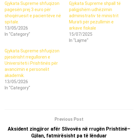
Gjykata Supreme shfuqizon
Gjykata Supreme shpall të
pagesën prej 3 euro për
paligjshëm udhëzimin
shoqëruesit e pacientëve në
administrativ të ministrit
spitale.
Murati për pezullimin e
13/05/2026
arkave fiskale
In "Category"
15/07/2025
In "Lajme"
Gjykata Supreme shfuqizon
pjesërisht rregulloren e
Universiteti i Prishtinës për
avancimin e personelit
akademik.
13/05/2026
In "Category"
Previous Post
Aksident zingjiror afër Slivovës në rrugën Prishtinë–
Gjilan, fatmirësisht pa të lënduar