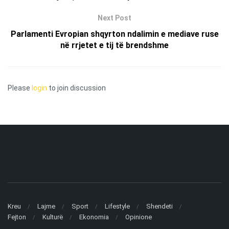
Next Post
Parlamenti Evropian shqyrton ndalimin e mediave ruse
në rrjetet e tij të brendshme
Please
login
to join discussion
Kreu
Lajme
Sport
Lifestyle
Shendeti
Fejton
Kulturë
Ekonomia
Opinione