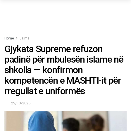
Home
Lajme
Gjykata Supreme refuzon
padinë për mbulesën islame në
shkolla — konfirmon
kompetencën e MASHTI-it për
rregullat e uniformës
29/10/2025