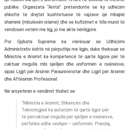
publike. Organizata “Arrita” pretendonte se ky udhëzim
shkelte të drejtat kushtetuese të vajzave që mbajnë
shaminë (mbulesën islame) dhe se kufizimet e tilla mund të
vendosen vetëm me ligj, jo me akte nënligjore.
Por Gjykata Supreme ka vlerësuar se Udhëzimi
Administrativ është në përputhje me ligjin, duke theksuar se
Ministria e Arsimit ka kompetencë të qartë ligjore për të
caktuar rregulla mbi sjelljen dhe uniformën e nxënësve,
sipas Ligjit për Arsimin Parauniversitar dhe Ligjit për Arsimin
dhe Aftësimin Profesional.
Në arsyetimin e vendimit thuhet se:
“Ministria e Arsimit, Shkencës dhe
Teknologjisë ka autorizim të qartë ligjor për
të përcaktuar rregulla për sjelljen e nxënësve,
përfshirë edhe veshjen – uniformën. Prandaj,