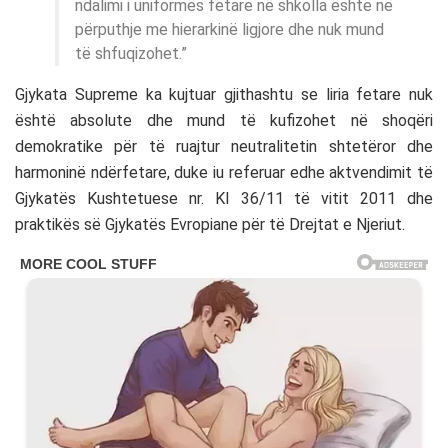
ndalimi i uniformës fetare në shkolla është në
përputhje me hierarkinë ligjore dhe nuk mund
të shfuqizohet.”
Gjykata Supreme ka kujtuar gjithashtu se liria fetare nuk
është absolute dhe mund të kufizohet në shoqëri
demokratike për të ruajtur neutralitetin shtetëror dhe
harmoninë ndërfetare, duke iu referuar edhe aktvendimit të
Gjykatës Kushtetuese nr. KI 36/11 të vitit 2011 dhe
praktikës së Gjykatës Evropiane për të Drejtat e Njeriut.