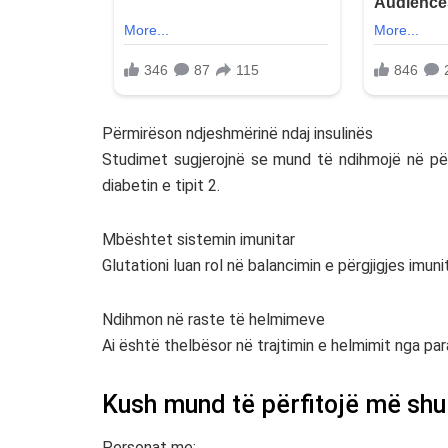
Përmirëson ndjeshmërinë ndaj insulinës
Studimet sugjerojnë se mund të ndihmojë në përm
diabetin e tipit 2.
Mbështet sistemin imunitar
Glutationi luan rol në balancimin e përgjigjes imuni
Ndihmon në raste të helmimeve
Ai është thelbësor në trajtimin e helmimit nga p
Kush mund të përfitojë më sh
Personat me: