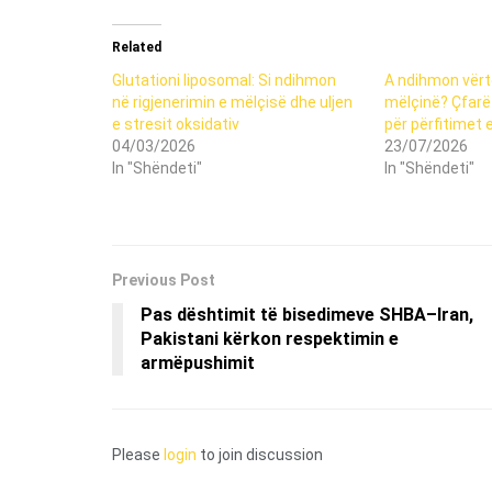
Related
Glutationi liposomal: Si ndihmon
A ndihmon vërte
në rigjenerimin e mëlçisë dhe uljen
mëlçinë? Çfarë
e stresit oksidativ
për përfitimet e
04/03/2026
23/07/2026
In "Shëndeti"
In "Shëndeti"
Previous Post
Pas dështimit të bisedimeve SHBA–Iran,
Pakistani kërkon respektimin e
armëpushimit
Please
login
to join discussion