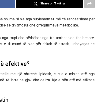
Share on Twitter
e më shumë si një nga suplementet më të rëndësishme për
çisë së dhjamosur dhe çrregullimeve metabolike.
 nga trupi dhe përbëhet nga tre aminoacide thelbësore:
let e tij mund të bien për shkak të stresit, ushqyerjes së
ë efektive?
jellë me një shtresë lipidesh, e cila e mbron atë nga
 më të lartë në gjak dhe qeliza. Kjo e bën atë më efikase
etin