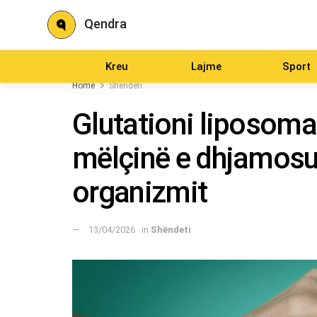
Qendra
Kreu
Lajme
Sport
Home
Shëndeti
Glutationi liposoma
mëlçinë e dhjamosu
organizmit
13/04/2026
in
Shëndeti