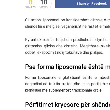
0
10
Share on Facebook
SHARES
VIEWS
Glutationi liposomal po konsiderohet gjithnjë 
shëndetin e mëlçisë, veçanërisht në rastet e mël
Ky antioksidant i fuqishëm prodhohet natyrshëm
glutamina, glicina dhe cisteina. Megjithatë, nive
dobët, ekspozimit ndaj toksinave dhe plakjes.
Pse forma liposomale është m
Forma liposomale e glutationit është e mbësht
degradimi në traktin tretës dhe lejon përthithje
krahasuar me suplementet tradicionale orale.
Përfitimet kryesore për shënd