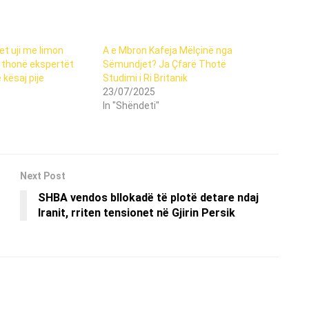
t uji me limon
A e Mbron Kafeja Mëlçinë nga
 thonë ekspertët
Sëmundjet? Ja Çfarë Thotë
 kësaj pije
Studimi i Ri Britanik
23/07/2025
In "Shëndeti"
Next Post
SHBA vendos bllokadë të plotë detare ndaj
Iranit, rriten tensionet në Gjirin Persik