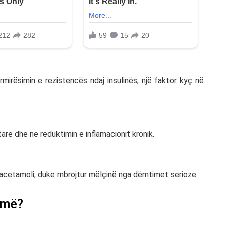
irësimin e rezistencës ndaj insulinës, një faktor kyç në
tare dhe në reduktimin e inflamacionit kronik.
aracetamoli, duke mbrojtur mëlçinë nga dëmtimet serioze.
umë?