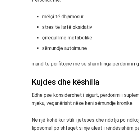
mëlçi të dhjamosur
stres të lartë oksidativ
çrregullime metabolike
sëmundje autoimune
mund të përfitojnë më së shumti nga përdorimi i gl
Kujdes dhe këshilla
Edhe pse konsiderohet i sigurt, përdorimi i supl
mjeku, veçanërisht nëse keni sëmundje kronike.
Në një kohë kur stili i jetesës dhe ndotja po ndik
liposomal po shfaqet si një aleat i rëndësishëm pë