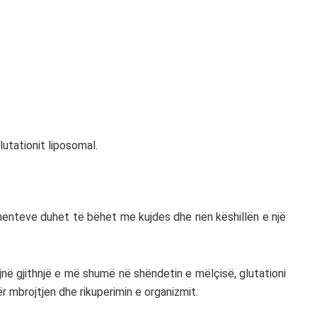
utationit liposomal.
ementeve duhet të bëhet me kujdes dhe nën këshillën e një
ojnë gjithnjë e më shumë në shëndetin e mëlçisë, glutationi
r mbrojtjen dhe rikuperimin e organizmit.