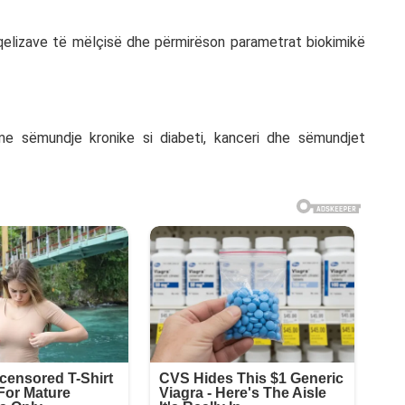
qelizave të mëlçisë dhe përmirëson parametrat biokimikë
n me sëmundje kronike si diabeti, kanceri dhe sëmundjet