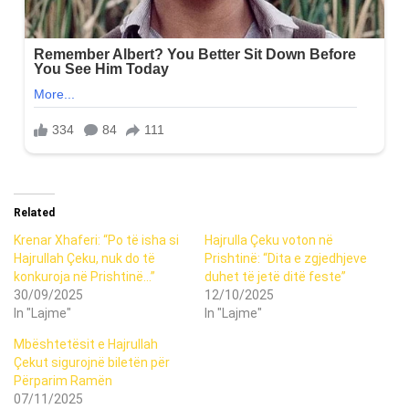
Related
Krenar Xhaferi: “Po të isha si
Hajrulla Çeku voton në
Hajrullah Çeku, nuk do të
Prishtinë: “Dita e zgjedhjeve
konkuroja në Prishtinë…”
duhet të jetë ditë feste”
30/09/2025
12/10/2025
In "Lajme"
In "Lajme"
Mbështetësit e Hajrullah
Çekut sigurojnë biletën për
Përparim Ramën
07/11/2025