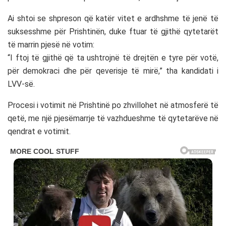
Ai shtoi se shpreson që katër vitet e ardhshme të jenë të
suksesshme për Prishtinën, duke ftuar të gjithë qytetarët
të marrin pjesë në votim:
“I ftoj të gjithë që ta ushtrojnë të drejtën e tyre për votë,
për demokraci dhe për qeverisje të mirë,” tha kandidati i
LVV-së.
Procesi i votimit në Prishtinë po zhvillohet në atmosferë të
qetë, me një pjesëmarrje të vazhdueshme të qytetarëve në
qendrat e votimit.