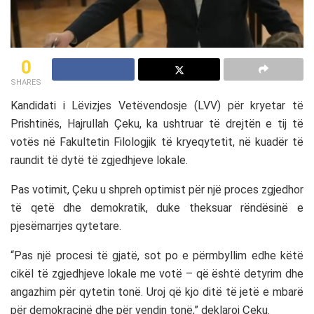
0
SHARES
Kandidati i Lëvizjes Vetëvendosje (LVV) për kryetar të
Prishtinës, Hajrullah Çeku, ka ushtruar të drejtën e tij të
votës në Fakultetin Filologjik të kryeqytetit, në kuadër të
raundit të dytë të zgjedhjeve lokale.
Pas votimit, Çeku u shpreh optimist për një proces zgjedhor
të qetë dhe demokratik, duke theksuar rëndësinë e
pjesëmarrjes qytetare.
“Pas një procesi të gjatë, sot po e përmbyllim edhe këtë
cikël të zgjedhjeve lokale me votë – që është detyrim dhe
angazhim për qytetin tonë. Uroj që kjo ditë të jetë e mbarë
për demokracinë dhe për vendin tonë,” deklaroi Çeku.