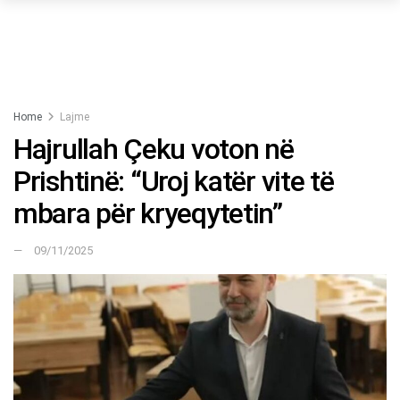
Home
Lajme
Hajrullah Çeku voton në
Prishtinë: “Uroj katër vite të
mbara për kryeqytetin”
09/11/2025