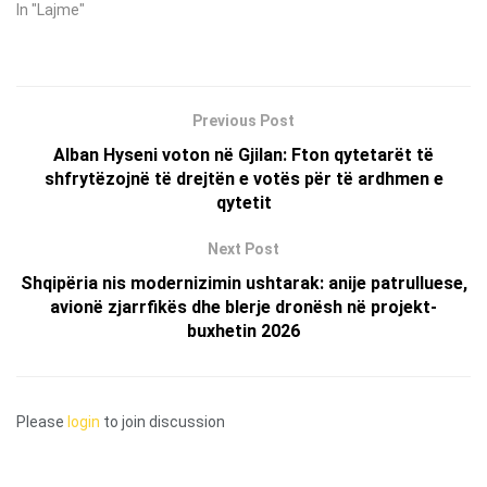
In "Lajme"
Previous Post
Alban Hyseni voton në Gjilan: Fton qytetarët të
shfrytëzojnë të drejtën e votës për të ardhmen e
qytetit
Next Post
Shqipëria nis modernizimin ushtarak: anije patrulluese,
avionë zjarrfikës dhe blerje dronësh në projekt-
buxhetin 2026
Please
login
to join discussion