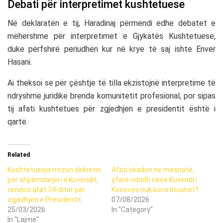
Debati për interpretimet kushtetuese
Në deklaratën e tij, Haradinaj përmendi edhe debatet e
mëhershme për interpretimet e Gjykatës Kushtetuese,
duke përfshirë periudhën kur në krye të saj ishte
Enver
Hasani
.
Ai theksoi se për çështje të tilla ekzistojnë interpretime të
ndryshme juridike brenda komunitetit profesional, por sipas
tij afati kushtetues për zgjedhjen e presidentit është i
qartë.
Related
Kushtetuesja rrëzon dekretin
Afati skadon në mesnatë,
për shpërndarjen e Kuvendit,
çfarë ndodh nëse Kuvendi i
vendos afat 34-ditor për
Kosovës nuk konstituohet?.
zgjedhjen e Presidentit
07/08/2026
25/03/2026
In "Category"
In "Lajme"