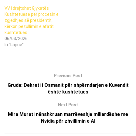
VV i drejtohet Gjykatës
Kushtetuese për procesin e
zgjedhjes së presidentit,
kërkon pezullimin e afatit
kushtetues
06/03/2026
In "Lajme"
Previous Post
Gruda: Dekreti i Osmanit për shpërndarjen e Kuvendit
është kushtetues
Next Post
Mira Murati nënshkruan marrëveshje miliardëshe me
Nvidia për zhvillimin e AI