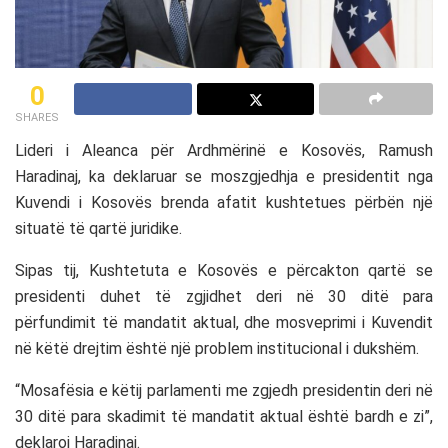
0
SHARES
Lideri i
Aleanca për Ardhmërinë e Kosovës
,
Ramush
Haradinaj
, ka deklaruar se moszgjedhja e presidentit nga
Kuvendi i Kosovës
brenda afatit kushtetues përbën një
situatë të qartë juridike.
Sipas tij,
Kushtetuta e Kosovës
e përcakton qartë se
presidenti duhet të zgjidhet deri në 30 ditë para
përfundimit të mandatit aktual, dhe mosveprimi i Kuvendit
në këtë drejtim është një problem institucional i dukshëm.
“Mosafësia e këtij parlamenti me zgjedh presidentin deri në
30 ditë para skadimit të mandatit aktual është bardh e zi”,
deklaroi Haradinaj.